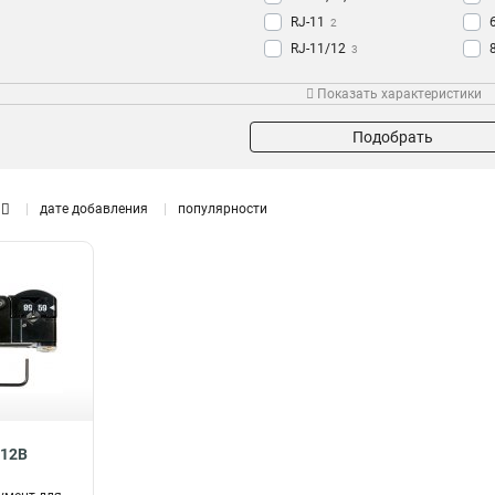
RJ-11
2
RJ-11/12
3
RJ-12
ь
7
Показать характеристики
RJ-45
14
Подобрать
дате добавления
популярности
312B