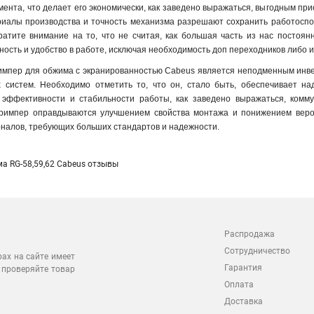
мента, что делает его экономически, как заведено выражаться, выгодным пр
риалы производства и точность механизма разрешают сохранить работоспос
ратите внимание на то, что не считая, как большая часть из нас постоян
ность и удобство в работе, исключая необходимость доп переходников либо 
импер для обжима с экранированностью Cabeus является неподменным инвен
 систем. Необходимо отметить то, что он, стало быть, обеспечивает на
эффективности и стабильности работы, как заведено выражаться, комму
кримпер оправдываются улучшением свойства монтажа и понижением веро
налов, требующих больших стандартов и надежности.
а RG-58,59,62 Cabeus отзывы
Распродажа
Сотрудничество
рах на сайте имеет
Гарантия
 проверяйте товар
Оплата
Доставка