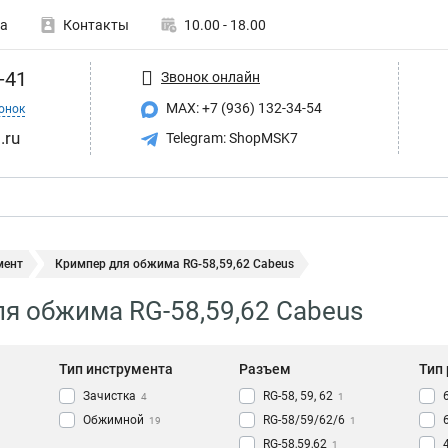
а
Контакты
10.00 - 18.00
-41
Звонок онлайн
MAX: +7 (936) 132-34-54
онок
.ru
Telegram: ShopMSK7
мент
Кримпер для обжима RG-58,59,62 Cabeus
я обжима RG-58,59,62 Cabeus
Тип инструмента
Разъем
Тип
Зачистка
RG-58, 59, 62
4
1
Обжимной
RG-58/59/62/6
19
1
RG-58,59,62
1