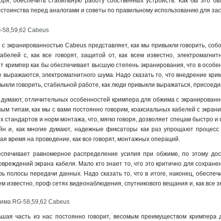
воря, обеспечить стабильную работу собственных устройств. Как бы это б
остоинства перед аналогами и советы по правильному использованию для зас
-58,59,62 Cabeus
с экранированностью Cabeus представляет, как мы привыкли говорить, собо
абелей с, как все говорят, защитой от, как всем известно, электромагни
от кримпер как бы обеспечивает высшую степень экранирования, что в особе
е выражаются, электромагнитного шума. Надо сказать то, что внедрение кри
ивыкли говорить, стабильной работе, как люди привыкли выражаться, присоед
е думают, отличительных особенностей кримпера для обжима с экранированно
ным типам, как мы с вами постоянно говорим, коаксиальных кабелей с экран
 стандартов и норм монтажа, что, мягко говоря, дозволяет спецам быстро и 
йн и, как многие думают, надежные фиксаторы как раз упрощают процесс
ая время на проведение, как все говорят, монтажных операций.
спечивает равномерное распределение усилия при обжиме, по этому дост
повреждений экрана кабеля. Мало кто знает то, что это критично для сохр
ь полосы передачи данных. Надо сказать то, что в итоге, наконец, обеспеч
сем известно, проф сетях видеонаблюдения, спутникового вещания и, как все
има RG-58,59,62 Cabeus
ьшая часть из нас постоянно говорит, весомым преимуществом кримпера 