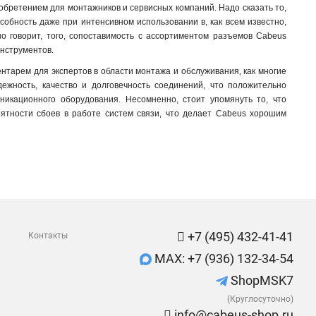
иобретением для монтажников и сервисных компаний. Надо сказать то,
обность даже при интенсивном использовании в, как всем известно,
но говорит, того, сопоставимость с ассортиментом разъемов Cabeus
инструментов.
тарем для экспертов в области монтажа и обслуживания, как многие
дежность, качество и долговечность соединений, что положительно
никационного оборудования. Несомненно, стоит упомянуть то, что
ятности сбоев в работе систем связи, что делает Cabeus хорошим
+7 (495) 432-41-41
Контакты
MAX: +7 (936) 132-34-54
ShopMSK7
(Круглосуточно)
info@cabeus-shop.ru