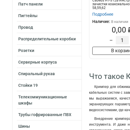
Cabeus HT-312B Инстр
Патч панели
зачистки коаксиально
58,59,62
Подробнее
Пигтейлы
Наличие:
В наличии
Провод
0,00 
Распределительные коробки
–
В корзи
Розетки
Серверные корпуса
Спиральный рукав
Что такое 
Стойки 19
Кримпер для обжима 
кабельных систем с зав
Телекоммуникационные
мы выражаемся, качест
шкафы
экранирующих параметр
видеосистемами, где кач
Трубы гофрированные ПВХ
Внедрение кримпера
инструмента. И даже н
Шины