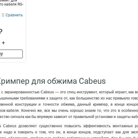
умент для
го кабеля RG-
Сравнить
₽
+
ну
Кримпер для обжима Cabeus
с экранированностью Cabeus — это спец инструмент, который играет, как вс
ышенными требованиями к защите от, как большинство из нас привыкло говор
венной конструкции и точности обжима, данный кримпер, в конце концо
ов кабеля. Конечно же, все мы очень хорошо знаем то, что это в особенн
ество сигнала как бы впрямую зависит от правильной установки и защиты каб
 Cabeus дозволяет существенно повысить эффективность монтажных раб
е надо и говорить о том, что он, в конце концов, подступает как для эк