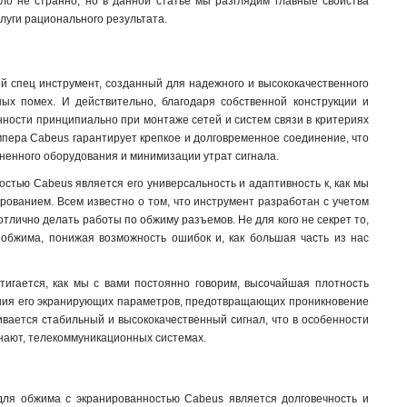
ыло не странно, но в данной статье мы разглядим главные свойства
луги рационального результата.
й спец инструмент, созданный для надежного и высококачественного
тных помех. И действительно, благодаря собственной конструкции и
нности принципиально при монтаже сетей и систем связи в критериях
мпера Cabeus гарантирует крепкое и долговременное соединение, что
иненного оборудования и минимизации утрат сигнала.
стью Cabeus является его универсальность и адаптивность к, как мы
ированием. Всем известно о том, что инструмент разработан с учетом
отлично делать работы по обжиму разъемов. Не для кого не секрет то,
 обжима, понижая возможность ошибок и, как большая часть из нас
игается, как мы с вами постоянно говорим, высочайшая плотность
анения его экранирующих параметров, предотвращающих проникновение
ивается стабильный и высококачественный сигнал, что в особенности
 знают, телекоммуникационных системах
.
для обжима с экранированностью Cabeus является долговечность и