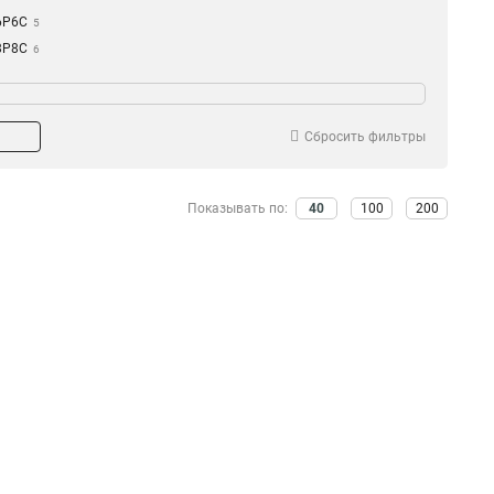
6P6C
5
8P8C
6
Сбросить фильтры
Показывать по:
40
100
200