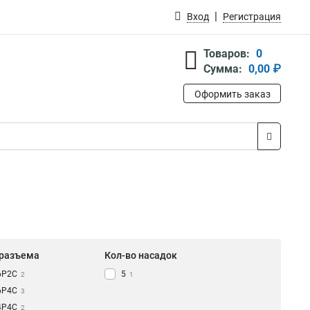
Вход
Регистрация
Товаров:
0
Сумма:
0,00 ₽
Оформить заказ
 разъема
Кол-во насадок
6P2C
5
2
1
6P4C
3
4P4C
2