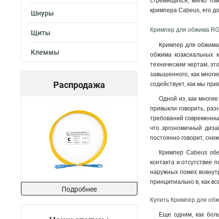
стремящихся, мягко го
кримпера Cabeus, его д
Шнуры
Кримпер для обжима RG
Щиты
Кримпер для обжима 
Клеммы
обжима коаксиальных к
техническим чертам, эт
завышенного, как многи
Распродажа
содействует, как мы пр
Одной из, как многи
привыкли говорить, раз
требований современных
что эргономичный диза
постоянно говорит, сниж
Кримпер Cabeus обе
контакта и отсутствие 
наружных помех вовнутр
принципиально в, как в
Подробнее
Купить Кримпер для обж
Еще одним, как бол