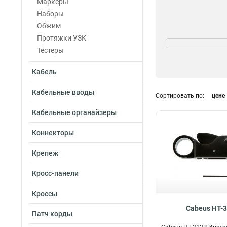
Маркеры
Наборы
Обжим
Экранированност
Протяжки УЗК
Да
Тестеры
2
Кабель
Кабельные вводы
Сортировать по:
цене
Кабельные органайзеры
Коннекторы
Крепеж
Кросс-панели
Кроссы
Cabeus HT-
Патч корды