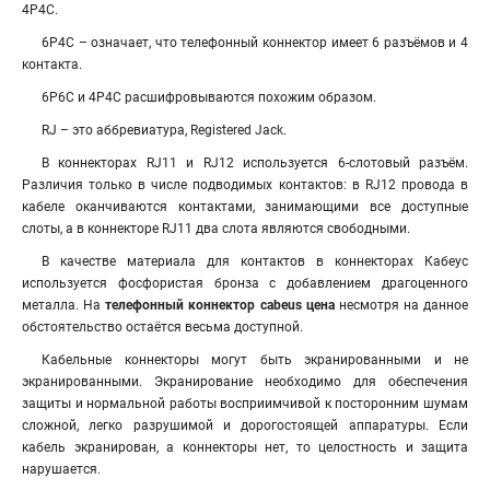
4Р4С.
6P4C – означает, что телефонный коннектор имеет 6 разъёмов и 4
контакта.
6P6C и 4Р4С расшифровываются похожим образом.
RJ – это аббревиатура, Registered Jack.
В коннекторах RJ11 и RJ12 используется 6-слотовый разъём.
Различия только в числе подводимых контактов
:
в RJ12 провода в
кабеле оканчиваются контактами, занимающими все доступные
слоты, а в коннекторе RJ11 два слота являются свободными.
В качестве материала для контактов в коннекторах Кабеус
используется фосфористая бронза с добавлением драгоценного
металла. На
телефонный коннектор cabeus цена
несмотря на данное
обстоятельство остаётся весьма доступной.
Кабельные коннекторы могут быть экранированными и не
экранированными. Экранирование необходимо для обеспечения
защиты и нормальной работы восприимчивой к посторонним шумам
сложной, легко разрушимой и дорогостоящей аппаратуры. Если
кабель экранирован, а коннекторы нет, то целостность и защита
нарушается.