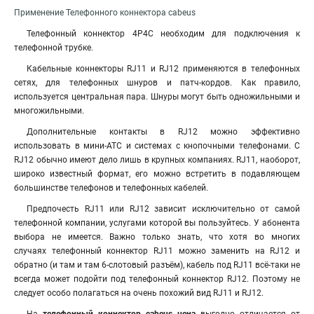
Применение Телефонного коннектора cabeus
Телефонный коннектор 4Р4С необходим для подключения к
телефонной трубке.
Кабельные коннекторы RJ11 и RJ12 применяются в телефонных
сетях, для телефонных шнуров и патч-кордов. Как правило,
используется центральная пара. Шнуры могут быть одножильными и
многожильными.
Дополнительные контакты в RJ12 можно эффективно
использовать в мини-АТС и системах с кнопочными телефонами. С
RJ12 обычно имеют дело лишь в крупных компаниях. RJ11, наоборот,
широко известный формат, его можно встретить в подавляющем
большинстве телефонов и телефонных кабелей.
Предпочесть RJ11 или RJ12 зависит исключительно от самой
телефонной компании, услугами которой вы пользуйтесь. У абонента
выбора не имеется. Важно только знать, что хотя во многих
случаях телефонный коннектор RJ11 можно заменить на RJ12 и
обратно (и там и там 6-слотовый разъём), кабель под RJ11 всё-таки не
всегда может подойти под телефонный коннектор RJ12. Поэтому не
следует особо полагаться на очень похожий вид RJ11 и RJ12.