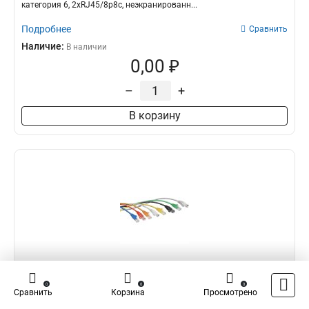
категория 6, 2xRJ45/8p8c, неэкранированн...
Подробнее
Сравнить
Наличие:
В наличии
0,00 ₽
–
+
В корзину
Cabeus PC-UTP-RJ45-Cat.6-0.5m-YL-LSZH
0
0
0
Сравнить
Корзина
Просмотрено
Cabeus PC-UTP-RJ45-Cat.6-0.5m-YL-LSZH Патч-корд U/UTP, категория