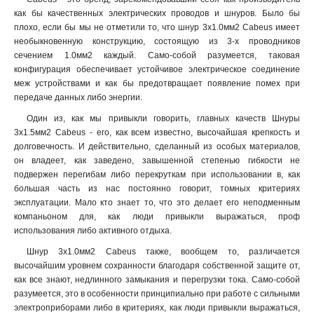
как бы качественных электрических проводов и шнуров. Было бы
плохо, если бы мы не отметили то, что шнур 3x1.0мм2 Cabeus имеет
необыкновенную конструкцию, состоящую из 3-х проводников
сечением 1.0мм2 каждый. Само-собой разумеется, таковая
конфигурация обеспечивает устойчивое электрическое соединение
меж устройствами и как бы предотвращает появление помех при
передаче данных либо энергии.
Один из, как мы привыкли говорить, главных качеств Шнуры
3x1.5мм2 Cabeus - его, как всем известно, высочайшая крепкость и
долговечность. И действительно, сделанный из особых материалов,
он владеет, как заведено, завышенной степенью гибкости не
подвержен перегибам либо перекруткам при использовании в, как
большая часть из нас постоянно говорит, томных критериях
эксплуатации. Мало кто знает то, что это делает его неподменным
компаньоном для, как люди привыкли выражаться, проф
использования либо активного отдыха.
Шнур 3x1.0мм2 Cabeus также, вообщем то, различается
высочайшим уровнем сохранности благодаря собственной защите от,
как все знают, недлинного замыкания и перегрузки тока. Само-собой
разумеется, это в особенности принципиально при работе с сильными
электроприборами либо в критериях, как люди привыкли выражаться,