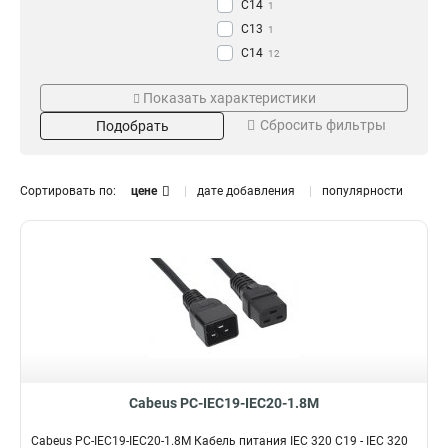
С14
1
С13
1
C14
12
C13
Сечение
Длина
12
Показать характеристики
C20
3
3x1.5мм2
5м
3
5
Сбросить фильтры
Подобрать
C19
3
3x1.0мм2
3м
10
5
Schuko+C13
12
3x0.75мм2
0.6м
14
4
IEC
15
1.2м
4
Сортировать по:
цене
дате добавления
популярности
1.8м
9
Цвет
Мощность
Синий
250
2
4
Красный
2
Черный
4
Номинальный ток
Кол-во контактов
16А
4-х
2
2
10А
2-х
2
2
Cabeus PC-IEC19-IEC20-1.8M
16A
3
Тип разъема
Cabeus PC-IEC19-IEC20-1.8M Кабель питания IEC 320 C19 - IEC 320