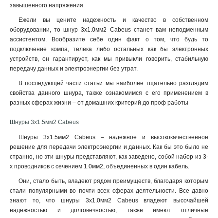
завышенного напряжения.
Ежели вы цените надежность и качество в собственном
оборудовании, то шнур 3x1.0мм2 Cabeus станет вам неподменным
ассистентом. Вообразите себе один факт о том, что будь то
подключение компа, телека либо остальных как бы электронных
устройств, он гарантирует, как мы привыкли говорить, стабильную
передачу данных и электроэнергии без утрат.
В последующей части статьи мы наиболее тщательно разглядим
свойства данного шнура, также ознакомимся с его применением в
разных сферах жизни – от домашних критерий до проф работы
Шнуры 3x1.5мм2 Cabeus
Шнуры 3x1.5мм2 Cabeus – надежное и высококачественное
решение для передачи электроэнергии и данных. Как бы это было не
странно, но эти шнуры представляют, как заведено, собой набор из 3-
х проводников с сечением 1.0мм2, объединенных в один кабель.
Они, стало быть, владеют рядом преимуществ, благодаря которым
стали популярными во почти всех сферах деятельности. Все давно
знают то, что шнуры 3x1.0мм2 Cabeus владеют высочайшей
надежностью и долговечностью, также имеют отличные