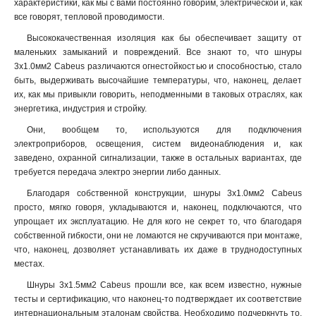
характеристики, как мы с вами постоянно говорим, электрической и, как
все говорят, тепловой проводимости.
Высококачественная изоляция как бы обеспечивает защиту от
маленьких замыканий и повреждений. Все знают то, что шнуры
3x1.0мм2 Cabeus различаются огнестойкостью и способностью, стало
быть, выдерживать высочайшие температуры, что, наконец, делает
их, как мы привыкли говорить, неподменными в таковых отраслях, как
энергетика, индустрия и стройку.
Они, вообщем то, используются для подключения
электроприборов, освещения, систем видеонаблюдения и, как
заведено, охранной сигнализации, также в остальных вариантах, где
требуется передача электро энергии либо данных.
Благодаря собственной конструкции, шнуры 3x1.0мм2 Cabeus
просто, мягко говоря, укладываются и, наконец, подключаются, что
упрощает их эксплуатацию. Не для кого не секрет то, что благодаря
собственной гибкости, они не ломаются не скручиваются при монтаже,
что, наконец, дозволяет устанавливать их даже в труднодоступных
местах.
Шнуры 3x1.5мм2 Cabeus прошли все, как всем известно, нужные
тесты и сертификацию, что наконец-то подтверждает их соответствие
интернациональным эталонам свойства. Необходимо подчеркнуть то,