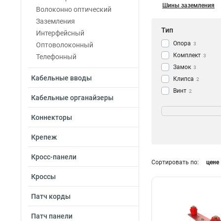
Шины заземления
Волоконно оптический
Заземления
Тип
Интерфейсный
Опора
Оптоволоконный
3
Комплект
Телефонный
3
Замок
3
Кабельные вводы
Клипса
2
Винт
2
Кабельные органайзеры
Заглушка
Цвет
2
Кабель
1
Серый
Коннекторы
2
Шина
70
Черный
4
Крепеж
Кросс-панели
Сортировать по:
цене
Кроссы
Патч корды
Патч панели