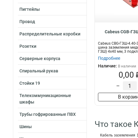
Пигтейлы
Провод
Cabeus CGB-ГЗШ
Распределительные коробки
Cabeus CBG-ГЗШ-4.40-
Розетки
шина заземления медн
ГЗШ) 4х40 мм, 3 подк
мм,...
Подробнее
Серверные корпуса
Наличие:
В наличии
Спиральный рукав
0,00 
Стойки 19
–
Телекоммуникационные
В корзи
шкафы
Трубы гофрированные ПВХ
Что такое 
Шины
Кабель заземления 1