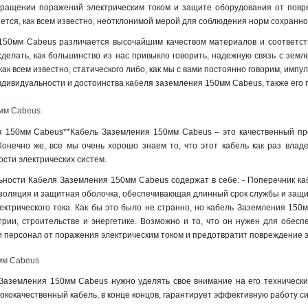
вращении поражений электрическим током и защите оборудования от повре
ется, как всем известно, неотклонимой мерой для соблюдения норм сохранно
50мм Cabeus различается высочайшим качеством материалов и соответству
делать, как большинство из нас привыкло говорить, надежную связь с землей
ак всем известно, статического либо, как мы с вами постоянно говорим, импул
дивидуальности и достоинства кабеля заземления 150мм Cabeus, также его 
мм Cabeus
я 150мм Cabeus**Кабель Заземления 150мм Cabeus – это качественный пр
Конечно же, все мы очень хорошо знаем то, что этот кабель как раз влад
ости электрических систем
.
ности Кабеля Заземления 150мм Cabeus содержат в себе: - Поперечник каб
изоляция и защитная оболочка, обеспечивающая длинный срок службы и защ
ектрического тока. Как бы это было не странно, но кабель Заземления 150
трии, строительстве и энергетике. Возможно и то, что он нужен для обес
 персонал от поражения электрическим током и предотвратит повреждение э
мм Cabeus
аземления 150мм Cabeus нужно уделять свое внимание на его технические
ысококачественный кабель, в конце концов, гарантирует эффективную работу 