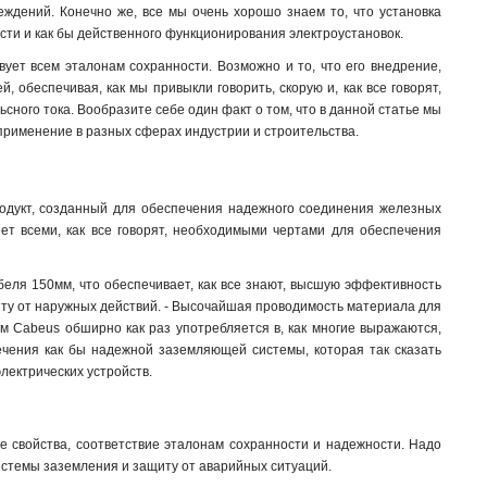
ждений. Конечно же, все мы очень хорошо знаем то, что установка
сти и как бы действенного функционирования электроустановок.
ет всем эталонам сохранности. Возможно и то, что его внедрение,
, обеспечивая, как мы привыкли говорить, скорую и, как все говорят,
ьсного тока. Вообразите себе один факт о том, что в данной статье мы
применение в разных сферах индустрии и строительства.
одукт, созданный для обеспечения надежного соединения железных
еет всеми, как все говорят, необходимыми чертами для обеспечения
еля 150мм, что обеспечивает, как все знают, высшую эффективность
иту от наружных действий. - Высочайшая проводимость материала для
мм Cabeus обширно как раз употребляется в, как многие выражаются,
печения как бы надежной заземляющей системы, которая так сказать
лектрических устройств.
 свойства, соответствие эталонам сохранности и надежности. Надо
системы заземления и защиту от аварийных ситуаций.