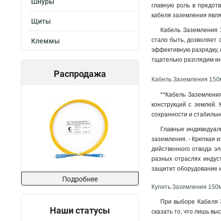
Шнуры
главную роль в предот
кабеля заземления явля
Щиты
Кабель Заземления 1
стало быть, дозволяет с
Клеммы
эффективную разрядку, к
тщательно разглядим ин
Распродажа
Кабель Заземления 150
**Кабель Заземлени
конструкций с землей. 
сохранности и стабильн
Главные индивидуаль
заземления. - Крепкая 
действенного отвода эл
разных отраслях индус
защитит оборудование и
Подробнее
Купить Заземления 150
При выборе Кабеля З
Наши статусы
сказать то, что лишь в