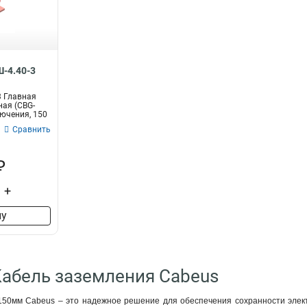
1480А
12,5х120мм
3
3
2080А
3х15мм
3
3
2650А
3х25мм
4
3
1475А
4х20мм
3
3
475А
4х30мм
-4.40-3
3
3
625А
5х40мм
7
3
3 Главная
860А
6х100мм
4
3
ая (CBG-
лючения, 150
955А
6х50мм
3
3
Сравнить
1125А
6х60мм
3
3
210А
6х80мм
3
3
₽
275А
8х100мм
3
3
4х40мм
4
+
5х50мм
4
ну
Кабель заземления Cabeus
50мм Cabeus – это надежное решение для обеспечения сохранности электр