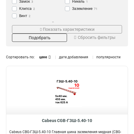
Замок
Никель
3
1
Клипса
Заземление
2
71
Винт
2
Заглушка
Кол-во подключений
Серия
2
Показать характеристики
Кабель
1
11
LPB
1
1
Сбросить фильтры
Подобрать
Шина
70
12
LPG
2
1
30
CGB-ГЗШ
21
2
10
CBG-ГЗШ
21
64
Сортировать по:
цене
дате добавления
популярности
20
22
Длина
Цвет
1300мм
Серый
1
2
150мм
Черный
1
4
520мм
1
1м
1
600мм
1
270мм
Номинальный ток
Размер
5
460мм
5
Cabeus CGB-ГЗШ-5.40-10
2400А
10х150мм
3
1
660мм
5
1320А
8х120мм
3
3
Cabeus CBG-ГЗШ-5.40-10 Главная шина заземления медная (CBG-
800мм
7