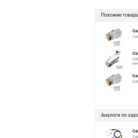
Похожие товар
Ca
Ca
Ca
Ca
мн
Ca
Ca
Аналоги по хар
Ca
Ca