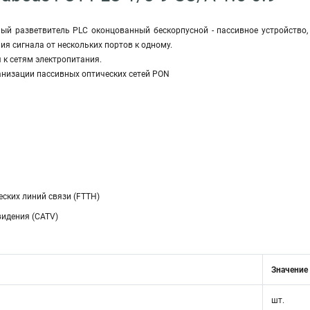
ый разветвитель PLC оконцованный бескорпусной - пассивное устройство, 
ия сигнала от нескольких портов к одному.
 к сетям электропитания.
анизации пассивных оптических сетей PON
ских линий связи (FTTH)
видения (CATV)
Значение
шт.