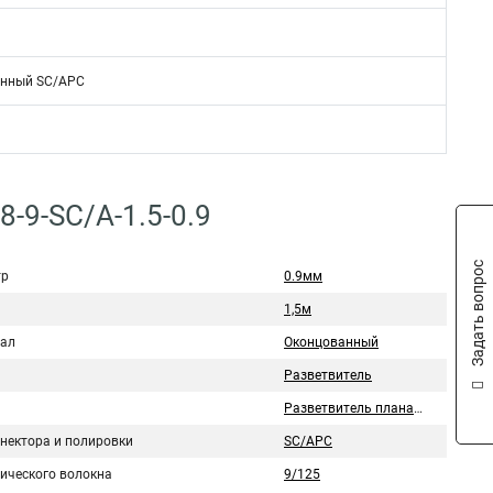
нный SC/APC
-9-SC/A-1.5-0.9
Задать вопрос
тр
0.9мм
1,5м
ал
Оконцованный
Разветвитель
Разветвитель планарный
ннектора и полировки
SC/APC
тического волокна
9/125