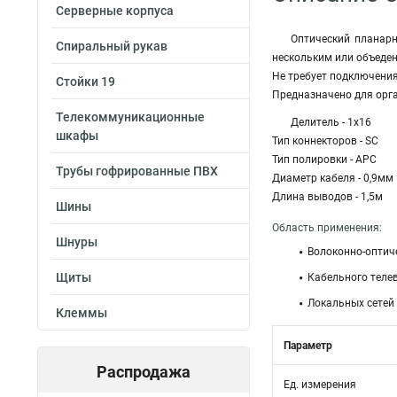
Серверные корпуса
Оптический планарн
Спиральный рукав
нескольким или объеден
Не требует подключения
Стойки 19
Предназначено для орг
Телекоммуникационные
Делитель - 1х16
шкафы
Тип коннекторов - SC
Тип полировки - APC
Трубы гофрированные ПВХ
Диаметр кабеля - 0,9мм
Длина выводов - 1,5м
Шины
Область применения:
Шнуры
Волоконно-оптиче
Щиты
Кабельного теле
Локальных сетей
Клеммы
Параметр
Распродажа
Ед. измерения