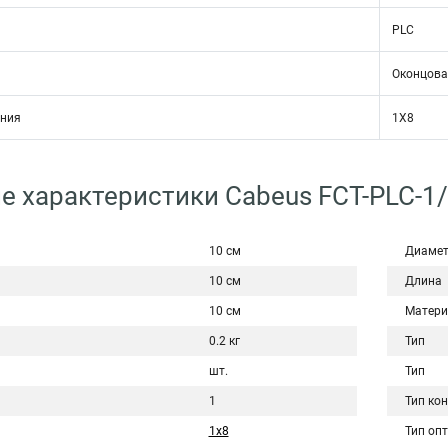
PLC
Оконцова
ения
1Х8
е характеристики Cabeus FCT-PLC-1/8
10 см
Диаме
10 см
Длина
10 см
Матери
0.2 кг
Тип
шт.
Тип
1
Тип ко
1х8
Тип оп