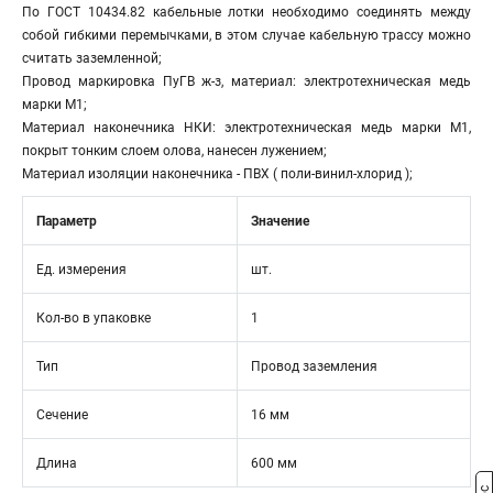
По ГОСТ 10434.82 кабельные лотки необходимо соединять между
собой гибкими перемычками, в этом случае кабельную трассу можно
считать заземленной;
Провод маркировка ПуГВ ж-з, материал: электротехническая медь
марки М1;
Материал наконечника НКИ: электротехническая медь марки М1,
покрыт тонким слоем олова, нанесен лужением;
Материал изоляции наконечника - ПВХ ( поли-винил-хлорид );
Параметр
Значение
Ед. измерения
шт.
Кол-во в упаковке
1
Тип
Провод заземления
Сечение
16 мм
Длина
600 мм