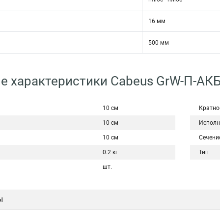
16 мм
500 мм
е характеристики Cabeus GrW-П-АКБ
10 см
Кратно
10 см
Исполн
10 см
Сечени
0.2 кг
Тип
шт.
ы