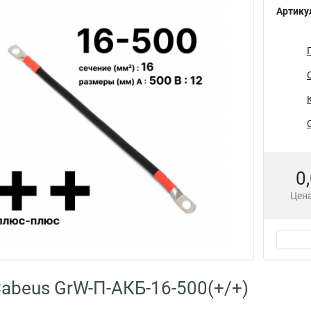
Артику
0
Цена
abeus GrW-П-АКБ-16-500(+/+)