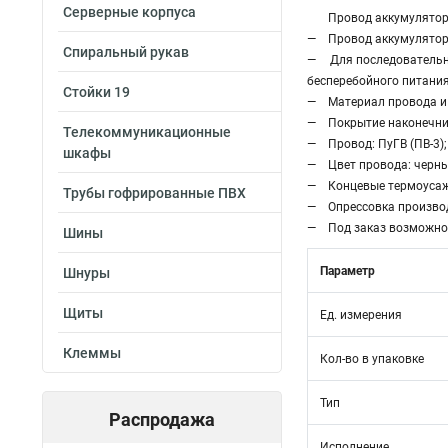
Серверные корпуса
Провод аккумуляторн
— Провод аккумуляторн
Спиральный рукав
— Для последовательно
бесперебойного питания
Стойки 19
— Материал провода и 
— Покрытие наконечник
Телекоммуникационные
— Провод: ПуГВ (ПВ-3);
шкафы
— Цвет провода: черны
— Концевые термоусажи
Трубы гофрированные ПВХ
— Опрессовка производ
— Под заказ возможно 
Шины
Параметр
Шнуры
Щиты
Ед. измерения
Клеммы
Кол-во в упаковке
Тип
Распродажа
Исполнение