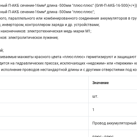
ый П-АКБ сечение-16мм² длина -500мм "плюс-плюс" (GrW-П-АКБ-16-500(+/+))
ый П-АКБ сечение-16мм² длина -500мм "плюс-плюс";
го, параллельного или комбинированного соединения аккумуляторов в груп
, инвертором, контроллером заряда и др. устройствами;
наконечников: электротехническая медь марки М1;
ов: электролитическое лужение;
й;
ваемые манжеты красного цвета «плюс-плюс» герметизируют и защищают от
ится на гидравлических прессах, исключающих «недожим» или «пережим» ко
исполнение проводов нестандартной длины и с другими отверстиями под ко
Значение
шт.
1
Провод аккумуляторный
плюс - плюс