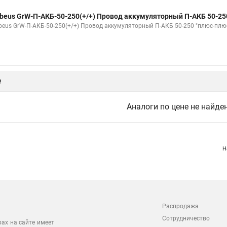
beus GrW-П-АКБ-50-250(+/+) Провод аккумуляторный П-АКБ 50-25
beus GrW-П-АКБ-50-250(+/+) Провод аккумуляторный П-АКБ 50-250 "плюс-плю
е
Аналоги по цене не найде
Н
Распродажа
Сотрудничество
рах на сайте имеет