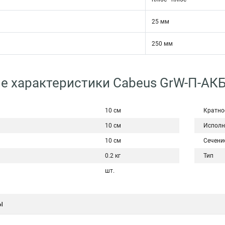
25 мм
250 мм
е характеристики Cabeus GrW-П-АКБ
10 см
Кратно
10 см
Исполн
10 см
Сечени
0.2 кг
Тип
шт.
ы