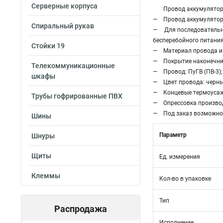
Серверные корпуса
Провод аккумуляторн
— Провод аккумуляторн
Спиральный рукав
— Для последовательно
бесперебойного питания
Стойки 19
— Материал провода и 
— Покрытие наконечник
Телекоммуникационные
— Провод: ПуГВ (ПВ-3);
шкафы
— Цвет провода: черны
— Концевые термоусажи
Трубы гофрированные ПВХ
— Опрессовка производ
— Под заказ возможно 
Шины
Параметр
Шнуры
Щиты
Ед. измерения
Клеммы
Кол-во в упаковке
Тип
Распродажа
Исполнение