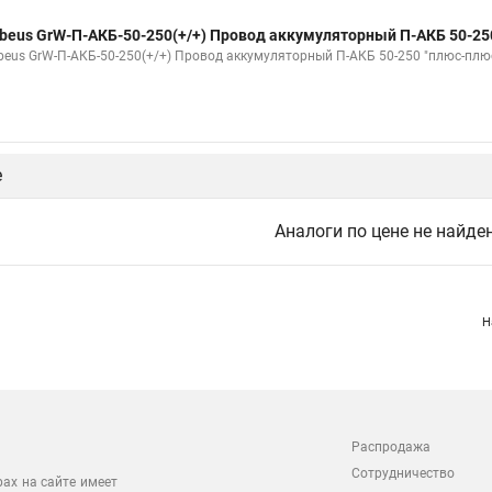
beus GrW-П-АКБ-50-250(+/+) Провод аккумуляторный П-АКБ 50-25
beus GrW-П-АКБ-50-250(+/+) Провод аккумуляторный П-АКБ 50-250 "плюс-плю
е
Аналоги по цене не найде
Н
Распродажа
Сотрудничество
рах на сайте имеет