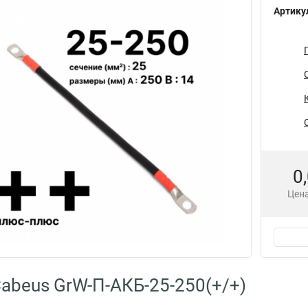
Артику
0
Цена
abeus GrW-П-АКБ-25-250(+/+)