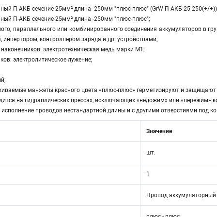
ый П-АКБ сечение-25мм² длина -250мм "плюс-плюс" (GrW-П-АКБ-25-250(+/+))
ый П-АКБ сечение-25мм² длина -250мм "плюс-плюс";
го, параллельного или комбинированного соединения аккумуляторов в груп
, инвертором, контроллером заряда и др. устройствами;
наконечников: электротехническая медь марки М1;
ов: электролитическое лужение;
й;
ваемые манжеты красного цвета «плюс-плюс» герметизируют и защищают от
ится на гидравлических прессах, исключающих «недожим» или «пережим» ко
исполнение проводов нестандартной длины и с другими отверстиями под ко
Значение
шт.
1
Провод аккумуляторный
плюс - плюс