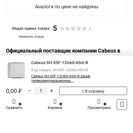
Аналоги по цене не найдены
5
Общая оценка товара:
1
Написать отзыв
Официальный поставщик компании
Cabeus
в
России
Cabeus SH-05F-12U60/45m-R
Код товара: SH-05F-12U60/45m-R
Cabeus SH-05F-12U60/45m-R Шкаф
телекоммуникационны...
0,00 ₽
–
+
В корзину
0
0
1
Сравнить
Корзина
Просмотрено
Каталог
Оплата
Доставка
Контакты
Войти