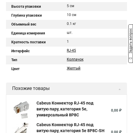
5 см
Высота упаковки
10 см
Глубина упаковки
0.1 кг
Объемный вес
Задать вопрос
шт.
Единица измерения
1
Кратность поставки
RJ-45
Интерфейс
Колпачок
Тип
Желтый
Цвет
Похожие товары
Cabeus Коннектор RJ-45 под
витую пару, категория 5e,
0,00 ₽
универсальный 8P8C
Cabeus Коннектор RJ-45 под
витую пару, категория 5e 8P8C-SH
0,00 ₽