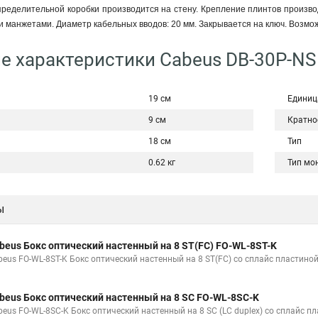
еделительной коробки производится на стену. Крепление плинтов производ
манжетами. Диаметр кабельных вводов: 20 мм. Закрывается на ключ. Возмож
е характеристики Cabeus DB-30P-NS
19 см
Единиц
9 см
Кратно
18 см
Тип
0.62 кг
Тип мо
ы
beus Бокс оптический настенный на 8 ST(FC) FO-WL-8ST-K
beus FO-WL-8ST-K Бокс оптический настенный на 8 ST(FC) со сплайс пластиной
beus Бокс оптический настенный на 8 SC FO-WL-8SC-K
beus FO-WL-8SC-K Бокс оптический настенный на 8 SC (LC duplex) со сплайс п