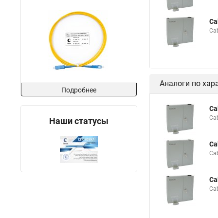
Ca
Ca
Аналоги по хар
Подробнее
Ca
Ca
Наши статусы
Ca
Ca
Ca
Ca