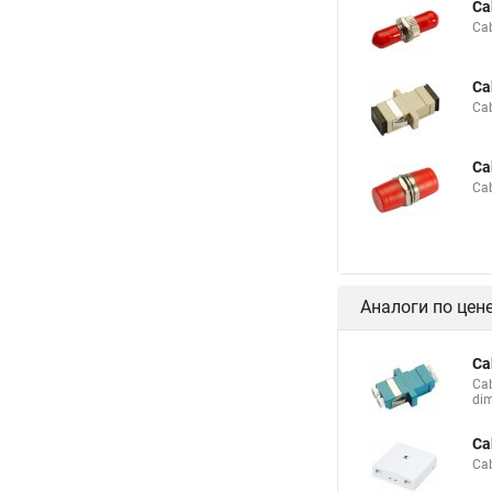
Ca
Ca
Ca
Ca
Ca
Ca
Аналоги по цен
Ca
Ca
di
Ca
Ca