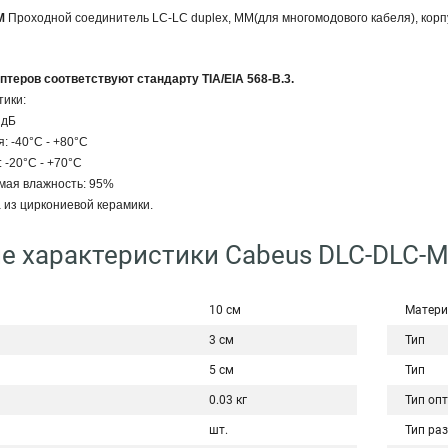
M
Проходной соединитель LC-LC duplex, MM(для многомодового кабеля), корпу
птеров соответствуют стандарту TIA/EIA 568-B.3.
тики:
3 дБ
: -40°C - +80°C
 -20°C - +70°C
имая влажность: 95%
 из циркониевой керамики.
е характеристики Cabeus DLC-DLC-
10 см
Матери
3 см
Тип
5 см
Тип
0.03 кг
Тип оп
шт.
Тип ра