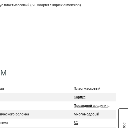
с пластмассовый (SC Adapter Simplex dimension)
MM
ал
Пластмассовый
Корпус
Проходной соединитель
тического волокна
Многомодовый
зъема
SC