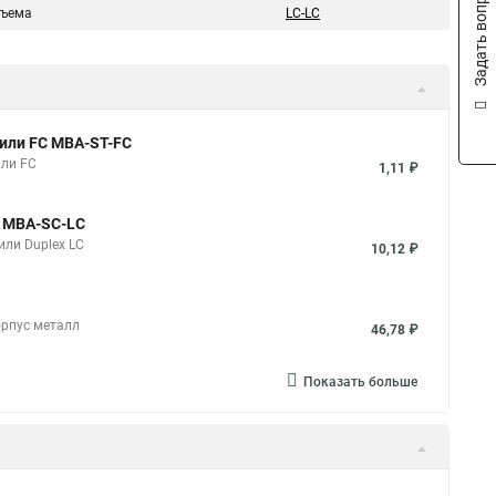
Задать вопрос
зъема
LC-LC
 или FC MBA-ST-FC
или FC
1,11 ₽
C MBA-SC-LC
или Duplex LC
10,12 ₽
орпус металл
46,78 ₽
Показать больше