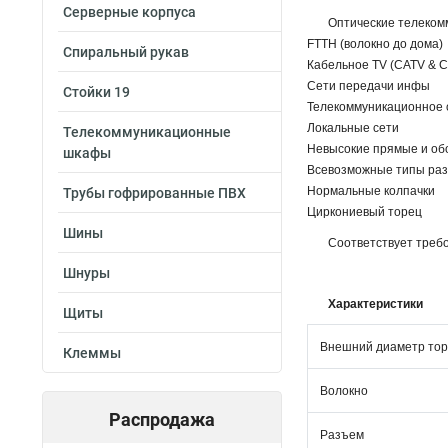
Серверные корпуса
Оптические телеком
FTTH (волокно до дома)
Спиральный рукав
Кабельное TV (CATV & 
Сети передачи инфы
Стойки 19
Телекоммуникационное
Локальные сети
Телекоммуникационные
Невысокие прямые и об
шкафы
Всевозможные типы ра
Нормальные колпачки
Трубы гофрированные ПВХ
Циркониевый торец
Шины
Соответствует требо
Шнуры
Характеристики
Щиты
Внешний диаметр то
Клеммы
Волокно
Распродажа
Разъем