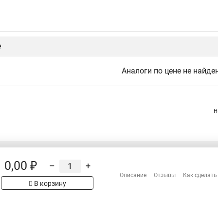
е
Аналоги по цене не найде
Н
0,00 ₽
–
+
Распродажа
Описание
Отзывы
Как сделать
Сотрудничество
рах на сайте имеет
В корзину
Гарантия
 проверяйте товар
Оплата
Доставка