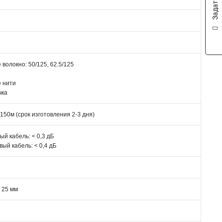
 волокно: 50/125, 62.5/125
р
 нити
чка
о 150м (срок изготовления 2-3 дня)
й кабель: < 0,3 дБ
ый кабель: < 0,4 дБ
< 25 мм