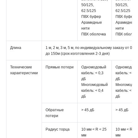
50/125,
50/125,
62.5/125
62.5/125
ПВХ буфер
ПВХ буфер
Арамидные
Арамидные
нити
нити
ПВХ оболочка
ПВХ оболоч
Длина
1 м, 2 м, 3 м, 5 м, по индивидуальному заказу от 0,5м
до 150м (срок изготовления 2-3 дня)
Технические
Прямые потери
Одномодовый
Одномодов
характеристики
кабель: < 0,3
кабель: < 0,3
дБ
дБ
Многомодовый
Многомодов
кабель: < 0,4
кабель: < 0,4
дБ
дБ
Обратные
> 45 дБ
> 45 дБ
потери
Радиус торца
10 мм < R < 25
10 мм < R < 
мм
мм