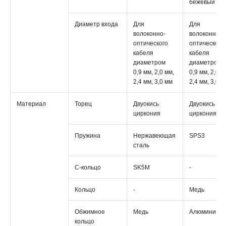
бежевый
Диаметр входа
Для
Для
волоконно-
волоконно-
оптического
оптического
кабеля
кабеля
диаметром
диаметром
0,9 мм, 2,0 мм,
0,9 мм, 2,0 м
2,4 мм, 3,0 мм
2,4 мм, 3,0 м
Материал
Торец
Двуокись
Двуокись
циркония
циркония
Пружина
Нержавеющая
SPS3
сталь
С-кольцо
SK5M
-
Кольцо
-
Медь
Обжимное
Медь
Алюминий
кольцо