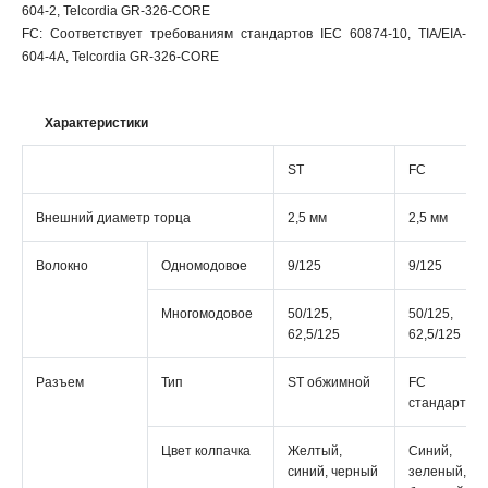
604-2, Telcordia GR-326-CORE
FC: Соответствует требованиям стандартов IEC 60874-10, TIA/EIA-
604-4A, Telcordia GR-326-CORE
Характеристики
ST
FC
Внешний диаметр торца
2,5 мм
2,5 мм
Волокно
Одномодовое
9/125
9/125
Многомодовое
50/125,
50/125,
62,5/125
62,5/125
Разъем
Тип
ST обжимной
FC
стандартны
Цвет колпачка
Желтый,
Синий,
синий, черный
зеленый,