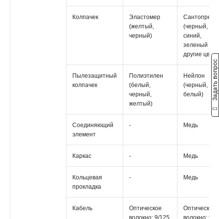
Колпачек
Эластомер
Сантопрен
(желтый,
(черный,
черный)
синий,
зеленый и
другие цвета
Задать вопрос
Пылезащитный
Полиэтилен
Нейлон
колпачек
(белый,
(черный,
черный,
белый)
желтый)
Соединяющий
-
Медь
элемент
Каркас
-
Медь
Кольцевая
-
Медь
прокладка
Кабель
Оптическое
Оптическое
волокно: 9/125,
волокно: 9/1