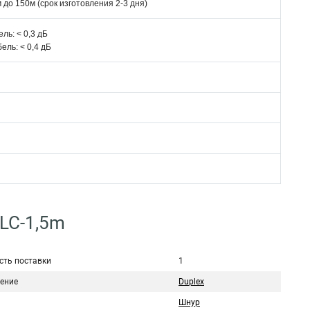
5м до 150м (срок изготовления 2-3 дня)
ль: < 0,3 дБ
ль: < 0,4 дБ
-LC-1,5m
сть поставки
1
ение
Duplex
Шнур