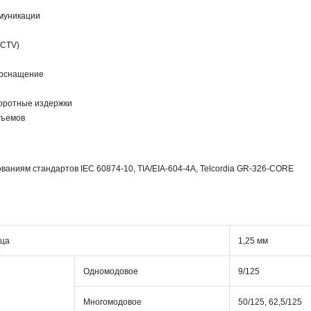
муникации
CCTV)
 оснащение
оротные издержки
зъемов
ваниям стандартов IEC 60874-10, TIA/EIA-604-4A, Telcordia GR-326-CORE
рца
1,25 мм
Одномодовое
9/125
Многомодовое
50/125, 62,5/125