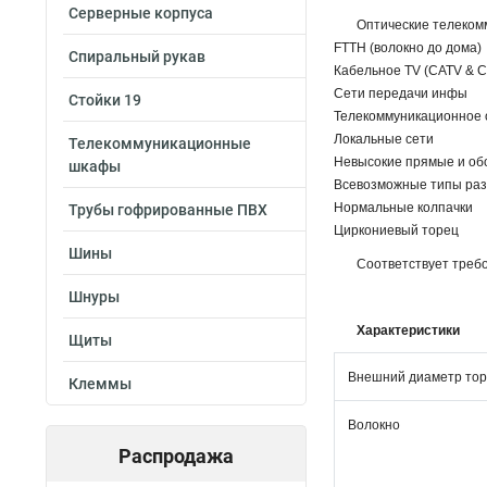
Серверные корпуса
Оптические телеком
FTTH (волокно до дома)
Спиральный рукав
Кабельное TV (CATV & 
Сети передачи инфы
Стойки 19
Телекоммуникационное
Локальные сети
Телекоммуникационные
Невысокие прямые и об
шкафы
Всевозможные типы ра
Нормальные колпачки
Трубы гофрированные ПВХ
Циркониевый торец
Шины
Соответствует требо
Шнуры
Характеристики
Щиты
Внешний диаметр то
Клеммы
Волокно
Распродажа