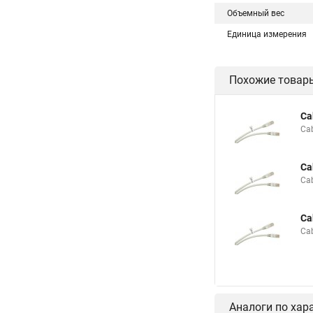
Объемный вес
Единица измерения
Похожие товар
Ca
Ca
Ca
Ca
Ca
Ca
Аналоги по хар