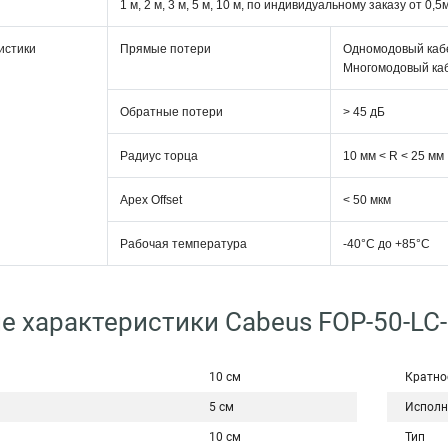
1 м, 2 м, 3 м, 5 м, 10 м, по индивидуальному заказу от 0,
истики
Прямые потери
Одномодовый кабе
Многомодовый кабе
Обратные потери
> 45 дБ
Радиус торца
10 мм < R < 25 мм
Apex Offset
< 50 мкм
Рабочая температура
-40°C дo +85°C
е характеристики Cabeus FOP-50-LC
10 см
Кратно
5 см
Исполн
10 см
Тип