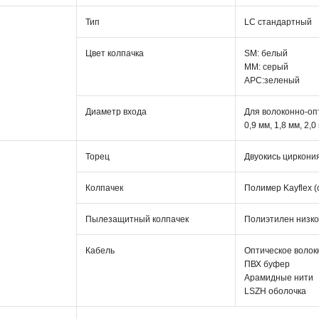
Тип
LC стандартный
Цвет колпачка
SM: белый
MM: серый
APC:зеленый
Диаметр входа
Для волоконно-оп
0,9 мм, 1,8 мм, 2,0
Торец
Двуокись циркони
Колпачек
Полимер Kayflex (
Пылезащитный колпачек
Полиэтилен низко
Кабель
Оптическое волокн
ПВХ буфер
Арамидные нити
LSZH оболочка