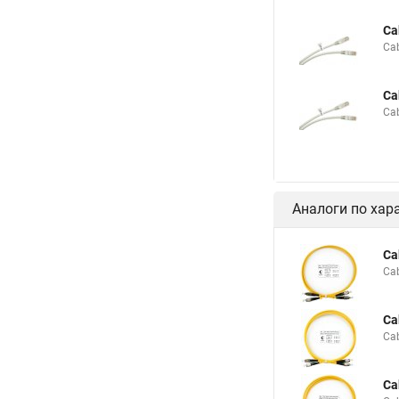
Ca
Ca
Ca
Ca
Аналоги по хар
Ca
Ca
Ca
Ca
Ca