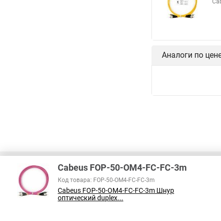
Ca
Аналоги по цен
Cabeus FOP-50-OM4-FC-FC-3m
Код товара: FOP-50-OM4-FC-FC-3m
Cabeus FOP-50-OM4-FC-FC-3m Шнур
В соответствии с пунктом 2 статьи 437 ГК РФ, вся информация о това
оптический duplex...
справочный характер и не является публичной офертой. При покупке
на наличие интересующих вас функций и характеристик.