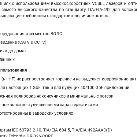
яниях с использованием высокоскоростных VCSEL лазеров и опти
 самого высокого качества по стандарту TIA/EIA-492 для волоко
вышающие требования стандартов к величине потерь.
орудования и сегментов ВОЛС
евидение (CATV & CCTV)
тика до дома»
 данных
спользования
(нг-HF) не распространяет горение и не выделяет коррозионно-ак
ля настоящих 1 GbE, так и для будущих 40/100 GbE приложений
енная полировка наконечников и минимальные потери
ное волокно с улучшенными характеристиками
ротестированы в заводских условиях
ртам IEC 60793-2-10, TIA/EIA-604-5, TIA/EIA-492AAAC(D)
рту Telcordia GR-326-CORE