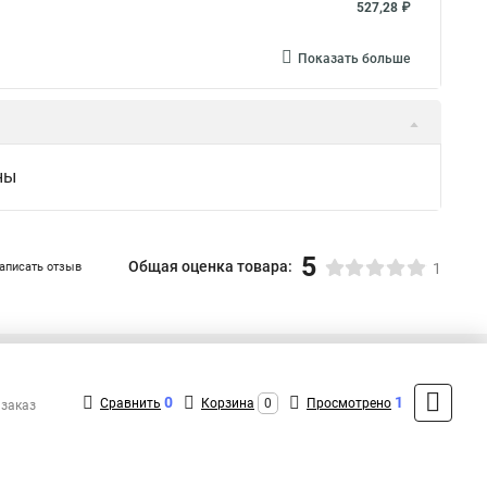
527,28 ₽
Показать больше
ны
5
Общая оценка товара:
аписать отзыв
1
+7 (495) 432-41-41
Контакты
0
1
Сравнить
Корзина
0
Просмотрено
 заказ
MAX: +7 (936) 132-34-54
ShopMSK7