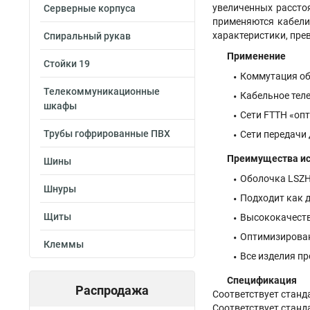
увеличенных рассто
Серверные корпуса
применяются кабели
характеристики, пре
Спиральный рукав
Применение
Стойки 19
Коммутация об
Телекоммуникационные
Кабельное тел
шкафы
Сети FTTH «оп
Трубы гофрированные ПВХ
Сети передачи
Преимущества и
Шины
Оболочка LSZH 
Шнуры
Подходит как д
Щиты
Высококачеств
Оптимизирован
Клеммы
Все изделия п
Спецификация
Распродажа
Соответствует станда
Соответствует станда