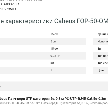
IEC 60332-3C
2002/95/EC
е характеристики Cabeus FOP-50-O
15 см
Длина 
5 см
Исполн
15 см
Тип
0.23 кг
Тип во
шт.
Тип со
1
Цвет
ы
beus Патч-корд UTP, категория 5e, 0.3 м PC-UTP-RJ45-Cat.5e-0.3m
beus PC-UTP-RJ45-Cat.5e-0.3m Патч-корд UTP, категория 5e, 0.3 м, неэкраниро