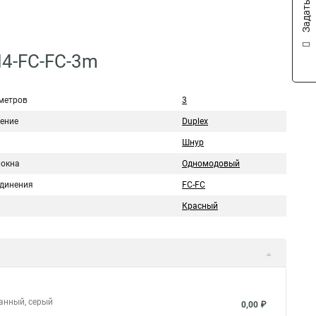
M4-FC-FC-3m
метров
3
ение
Duplex
Шнур
локна
Одномодовый
единения
FC-FC
Красный
ванный, серый
0,00 ₽