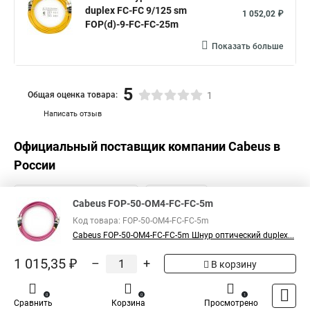
duplex FC-FC 9/125 sm
1 052,02 ₽
FOP(d)-9-FC-FC-25m
Показать больше
5
Общая оценка товара:
1
Написать отзыв
Официальный поставщик компании
Cabeus
в
России
Cabeus FOP-50-OM4-FC-FC-5m
Код товара: FOP-50-OM4-FC-FC-5m
Cabeus FOP-50-OM4-FC-FC-5m Шнур оптический duplex...
1 015,35 ₽
–
+
В корзину
0
0
1
Сравнить
Корзина
Просмотрено