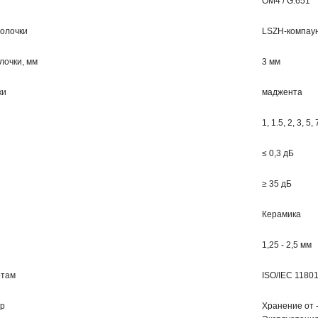
OМ4 / G.651
олочки
LSZH-компау
лочки, мм
3 мм
ки
маджента
1, 1.5, 2, 3, 5,
≤ 0,3 дБ
≥ 35 дБ
Керамика
1,25 - 2,5 мм
ртам
ISO/IEC 11801
ур
Хранение от -