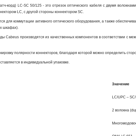
тч-корд) LC-SC 50/125 - это отрезок оптического кабеля c двумя волокнам
нектором LC, с другой стороны коннектором SC.
ся для коммутации активного оптического оборудования, а также обеспечив
х шкафах).
рды Cabeus производятся из качественных компонентов в соответствии с ме
кировку полярности коннекторов, благодаря которой можно определить сторо
ставляется в индивидуальной упаковке.
Значение
LC/UPC – SC
2 волокна (du
Многомодовое