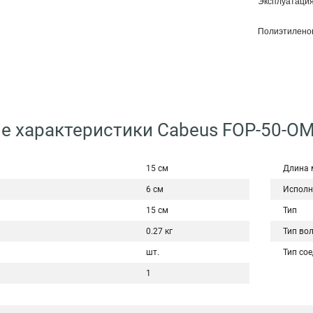
Эксплуатация 
Полиэтилено
е характеристики Cabeus FOP-50-O
15 см
Длина 
6 см
Исполн
15 см
Тип
0.27 кг
Тип во
шт.
Тип со
1