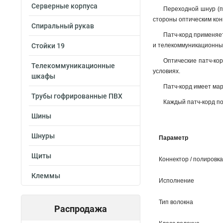
Серверные корпуса
Переходной шнур (па
стороны оптическим кон
Спиральный рукав
Патч-корд применяет
Стойки 19
и телекоммуникационны
Оптические патч-ко
Телекоммуникационные
условиях.
шкафы
Патч-корд имеет мар
Трубы гофрированные ПВХ
Каждый патч-корд по
Шины
Шнуры
Параметр
Щиты
Коннектор / полировка
Клеммы
Исполнение
Тип волокна
Распродажа