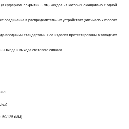
и (в буферном покрытии 3 мм) каждое из которых оконцовано с одной
ает соединение в распределительных устройствах (оптических кроссах
ждународными стандартами. Все изделия протестированы в заводских
ны входа и выхода светового сигнала.
/UPC
plex)
 50/125 (МM)