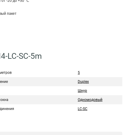
от -20 до +50 °C
вый пакет
M4-LC-SC-5m
метров
5
ение
Duplex
Шнур
локна
Одномодовый
единения
LC-SC