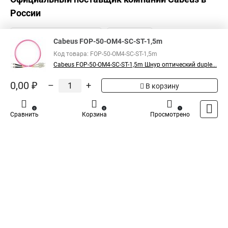
России
Cabeus FOP-50-OM4-SC-ST-1,5m
Код товара: FOP-50-OM4-SC-ST-1,5m
Cabeus FOP-50-OM4-SC-ST-1,5m Шнур оптический duple...
0,00 ₽
–
+
В корзину
0
0
1
Сравнить
Корзина
Просмотрено
Каталог
Оплата
Доставка
Контакты
Войти