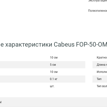
Эксплуатация 
Полиэтилено
е характеристики Cabeus FOP-50-OM
10 см
Кратно
5 см
Длина 
10 см
Исполн
0.1 кг
Тип
шт.
Тип во
ы