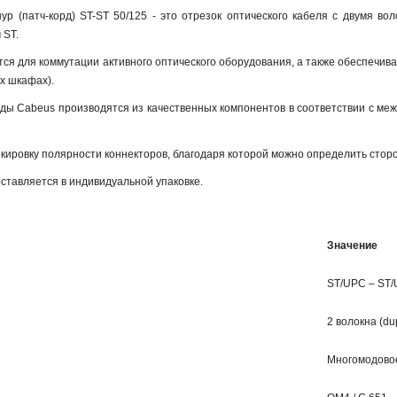
р (патч-корд) ST-ST 50/125 - это отрезок оптического кабеля c двумя во
 ST.
ся для коммутации активного оптического оборудования, а также обеспечив
х шкафах).
рды Cabeus производятся из качественных компонентов в соответствии с ме
кировку полярности коннекторов, благодаря которой можно определить сторо
ставляется в индивидуальной упаковке.
Значение
ST/UPC – ST
2 волокна (du
Многомодовое