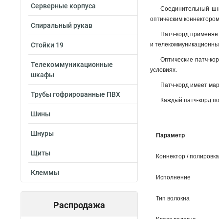
Серверные корпуса
Соединительный шну
оптическим коннектором
Спиральный рукав
Патч-корд применяет
Стойки 19
и телекоммуникационны
Оптические патч-ко
Телекоммуникационные
условиях.
шкафы
Патч-корд имеет мар
Трубы гофрированные ПВХ
Каждый патч-корд по
Шины
Шнуры
Параметр
Щиты
Коннектор / полировка
Клеммы
Исполнение
Тип волокна
Распродажа