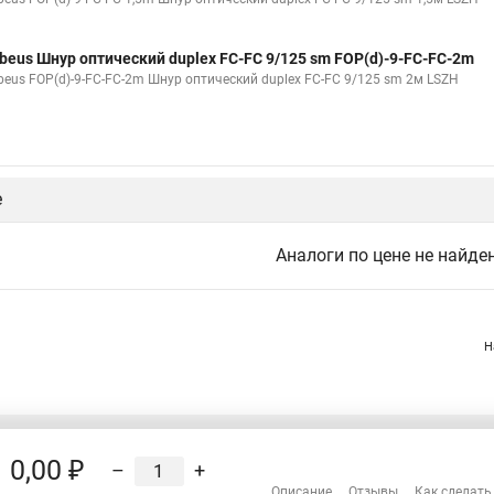
beus Шнур оптический duplex FC-FC 9/125 sm FOP(d)-9-FC-FC-2m
beus FOP(d)-9-FC-FC-2m Шнур оптический duplex FC-FC 9/125 sm 2м LSZH
е
Аналоги по цене не найде
Н
0,00 ₽
–
+
Распродажа
Описание
Отзывы
Как сделать