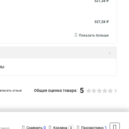
527,28 ₽
527,28 ₽
Показать больше
ны
5
Общая оценка товара:
аписать отзыв
1
+7 (495) 432-41-41
Контакты
0
1
Сравнить
Корзина
0
Просмотрено
 заказ