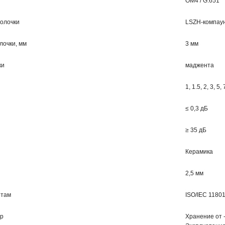
OМ4 / G.651
олочки
LSZH-компау
лочки, мм
3 мм
ки
маджента
1, 1.5, 2, 3, 5,
≤ 0,3 дБ
≥ 35 дБ
Керамика
2,5 мм
ртам
ISO/IEC 11801
ур
Хранение от -