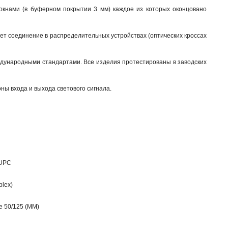
локнами (в буферном покрытии 3 мм) каждое из которых оконцовано
ает соединение в распределительных устройствах (оптических кроссах
ждународными стандартами. Все изделия протестированы в заводских
ны входа и выхода светового сигнала.
/UPC
plex)
 50/125 (МM)