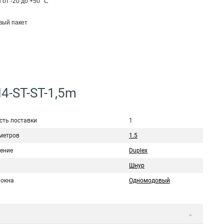
от -20 до +50 °C
вый пакет
4-ST-ST-1,5m
сть поставки
1
метров
1.5
ение
Duplex
Шнур
локна
Одномодовый