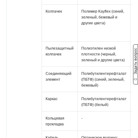
Колпачек
Полимер Kayflex (синий,
С
зеленый, бежевый и
(
другие цвета)
с
з
др
Пылезащитный
Полиэтилен низкой
Н
Задать вопрос
колпачек
плотности (черный,
(
зеленый и другие цвета)
б
Соединяющий
Полибутилентерефталат
М
элемент
(ПБТФ) (синий, зеленый,
бежевый)
Каркас
Полибутилентерефталат
М
(ПБТФ) (белый)
Кольцевая
-
М
прокладка
Кабель
Оптическое волокно:
О