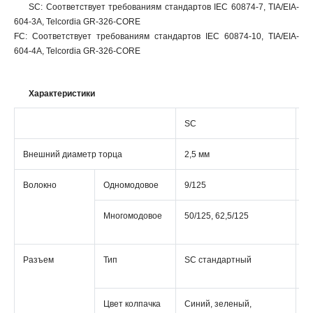
SC: Соответствует требованиям стандартов IEC 60874-7, TIA/EIA-
604-3A, Telcordia GR-326-CORE
FC: Соответствует требованиям стандартов IEC 60874-10, TIA/EIA-
604-4A, Telcordia GR-326-CORE
Характеристики
SC
F
Внешний диаметр торца
2,5 мм
2,
Волокно
Одномодовое
9/125
9
Многомодовое
50/125, 62,5/125
50
62
Разъем
Тип
SC стандартный
F
с
Цвет колпачка
Синий, зеленый,
С