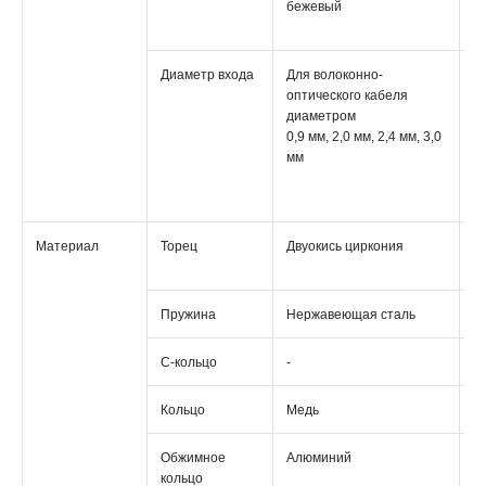
бежевый
з
б
Диаметр входа
Для волоконно-
Д
оптического кабеля
в
диаметром
о
0,9 мм, 2,0 мм, 2,4 мм, 3,0
к
мм
д
0,
2,
Материал
Торец
Двуокись циркония
Д
ц
Пружина
Нержавеющая сталь
S
С-кольцо
-
-
Кольцо
Медь
М
Обжимное
Алюминий
А
кольцо