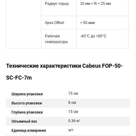
Радиус торца
10 мм < R < 25 мм
10
м
Apex Offset
< 50 мкм
< 
Рабочая
-40°C дo +85°C
-
температура
+
Технические характеристики Cabeus FOP-50-
SC-FC-7m
15 см
Ширина упаковки
8 см
Высота упаковки
15 см
Глубина упаковки
0.36 кг
Объемный вес
шт.
Единица измерения