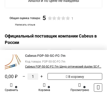
Аналоги по цене не найдены
5
Общая оценка товара:
1
Написать отзыв
Официальный поставщик компании
Cabeus
в
России
Cabeus FOP-50-SC-FC-7m
Код товара: FOP-50-SC-FC-7m
Cabeus FOP-50-SC-FC-7m Шнур оптический duplex SC-F...
0,00 ₽
–
+
В корзину
0
0
1
Сравнить
Корзина
Просмотрено
Каталог
Оплата
Доставка
Контакты
Войти