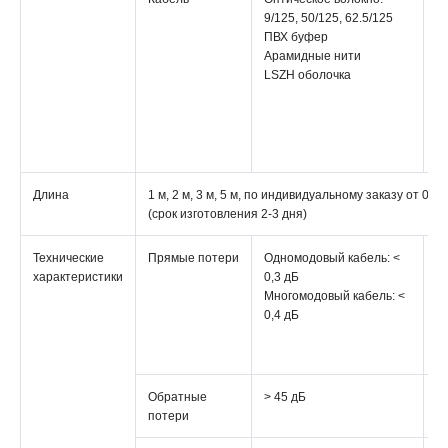
9/125, 50/125, 62.5/125
во
ПВХ буфер
50
Арамидные нити
62
LSZH оболочка
П
А
н
L
о
Длина
1 м, 2 м, 3 м, 5 м, по индивидуальному заказу от 0,5
(срок изготовления 2-3 дня)
Технические
Прямые потери
Одномодовый кабель: <
О
характеристики
0,3 дБ
ка
Многомодовый кабель: <
д
0,4 дБ
М
ка
д
Обратные
> 45 дБ
> 
потери