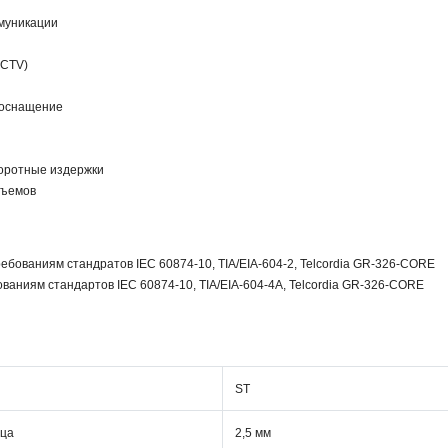
муникации
CCTV)
 оснащение
оротные издержки
зъемов
ребованиям стандратов IEC 60874-10, TIA/EIA-604-2, Telcordia GR-326-CORE
ованиям стандартов IEC 60874-10, TIA/EIA-604-4A, Telcordia GR-326-CORE
ST
рца
2,5 мм