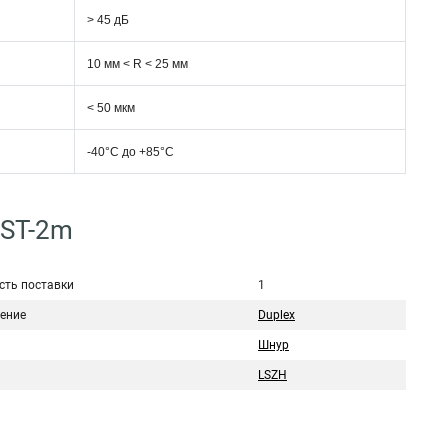
> 45 дБ
10 мм < R < 25 мм
< 50 мкм
-40°C дo +85°C
-ST-2m
сть поставки
1
ение
Duplex
Шнур
LSZH