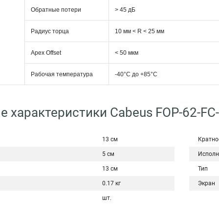
Обратные потери
> 45 дБ
Радиус торца
10 мм < R < 25 мм
Apex Offset
< 50 мкм
Рабочая температура
-40°C дo +85°C
е характеристики Cabeus FOP-62-FC
13 см
Кратно
5 см
Исполн
13 см
Тип
0.17 кг
Экран
шт.