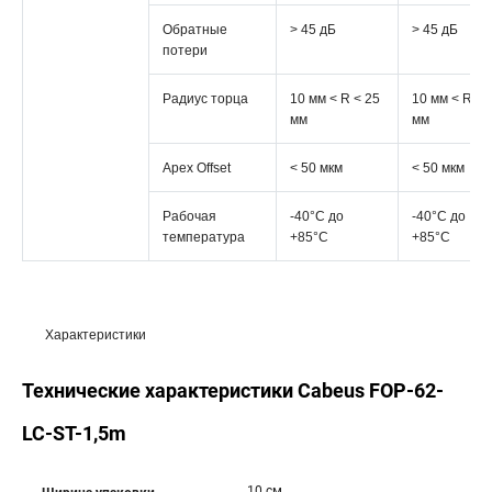
Обратные
> 45 дБ
> 45 дБ
потери
Радиус торца
10 мм < R < 25
10 мм < R < 
мм
мм
Apex Offset
< 50 мкм
< 50 мкм
Рабочая
-40°C дo
-40°C дo
температура
+85°C
+85°C
Характеристики
Технические характеристики Cabeus FOP-62-
LC-ST-1,5m
10 см