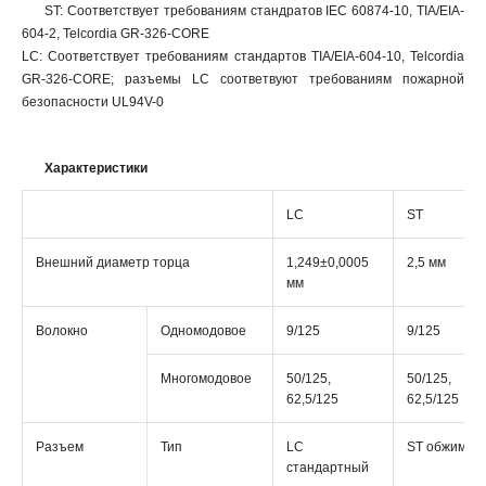
ST: Соответствует требованиям стандратов IEC 60874-10, TIA/EIA-
604-2, Telcordia GR-326-CORE
LC: Соответствует требованиям стандартов TIA/EIA-604-10, Telcordia
GR-326-CORE; разъемы LC соответвуют требованиям пожарной
безопасности UL94V-0
Характеристики
LC
ST
Внешний диаметр торца
1,249±0,0005
2,5 мм
мм
Волокно
Одномодовое
9/125
9/125
Многомодовое
50/125,
50/125,
62,5/125
62,5/125
Разъем
Тип
LC
ST обжимно
стандартный