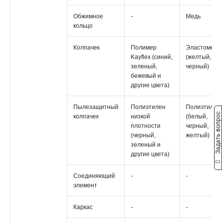
Обжимное
-
Медь
кольцо
Колпачек
Полимер
Эластомер
Kayflex (синий,
(желтый,
зеленый,
черный)
бежевый и
другие цвета)
Пылезащитный
Полиэтилен
Полиэтилен
Задать вопрос
колпачек
низкой
(белый,
плотности
черный,
(черный,
желтый)
зеленый и
другие цвета)
Соединяющий
-
-
элемент
Каркас
-
-