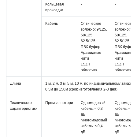
Кольцевая
-
-
прокладка
Кабель
Оптическое
Оптическое
волокно: 9/125,
волокно: 9/1
50/125,
50/125,
62.5/125
62.5/125
ПВХ буфер
ПВХ буфер
Арамидные
Арамидные
нити
нити
LSZH
LSZH
оболочка
оболочка
Длина
1 м, 2 м, 3 м, 5 м, 10 м, по индивидуальному заказу о
0,5м до 150м (срок изготовления 2-3 дня)
Технические
Прямые потери
Одномодовый
Одномодов
характеристики
кабель: < 0,3
кабель: < 0,3
дБ
дБ
Многомодовый
Многомодов
кабель: < 0,4
кабель: < 0,4
дБ
дБ