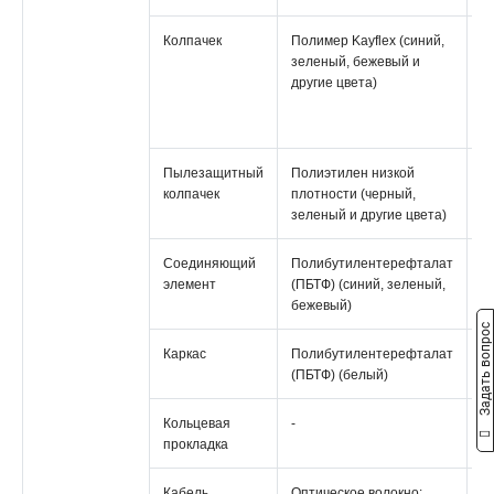
Колпачек
Полимер Kayflex (синий,
С
зеленый, бежевый и
(
другие цвета)
с
з
др
Пылезащитный
Полиэтилен низкой
Н
колпачек
плотности (черный,
(
зеленый и другие цвета)
б
Соединяющий
Полибутилентерефталат
М
элемент
(ПБТФ) (синий, зеленый,
бежевый)
Задать вопрос
Каркас
Полибутилентерефталат
М
(ПБТФ) (белый)
Кольцевая
-
М
прокладка
Кабель
Оптическое волокно:
О