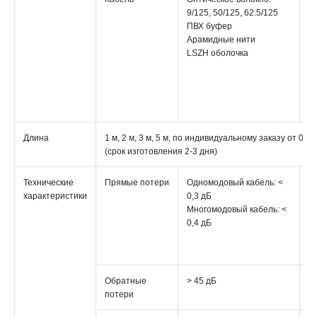
9/125, 50/125, 62.5/125
во
ПВХ буфер
50
Арамидные нити
62
LSZH оболочка
П
А
н
L
о
Длина
1 м, 2 м, 3 м, 5 м, по индивидуальному заказу от 0,5
(срок изготовления 2-3 дня)
Технические
Прямые потери
Одномодовый кабель: <
О
характеристики
0,3 дБ
ка
Многомодовый кабель: <
д
0,4 дБ
М
ка
д
Обратные
> 45 дБ
> 
потери