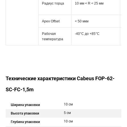
Радиус торца
10 мм < R < 25 мм
10
м
Apex Offset
< 50 мкм
< 
Рабочая
-40°C дo +85°C
-
температура
+
Технические характеристики Cabeus FOP-62-
SC-FC-1,5m
10 см
Ширина упаковки
5 см
Высота упаковки
10 см
Глубина упаковки