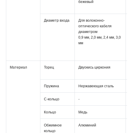
бежевый
з
б
Диаметр входа
Для волоконно-
Д
оптического кабеля
в
диаметром
о
0,9 мм, 2,0 мм, 2,4 мм, 3,0
к
мм
д
0,
2,
Материал
Торец
Двуокись циркония
Д
ц
Пружина
Нержавеющая сталь
S
С-кольцо
-
-
Кольцо
Медь
М
Обжимное
Алюминий
А
кольцо