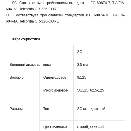
SC: Соответствует требованиям стандартов IEC 60874-7, TIA/EIA-
604-3A, Telcordia GR-326-CORE
FC: Соответствует требованиям стандартов IEC 60874-10, TIA/EIA-
604-4A, Telcordia GR-326-CORE
Характеристики
SC
F
Внешний диаметр торца
2,5 мм
2,
Волокно
Одномодовое
9/125
9
Многомодовое
50/125, 62,5/125
50
62
Разъем
Тип
SC стандартный
F
с
Цвет колпачка
Синий, зеленый,
С