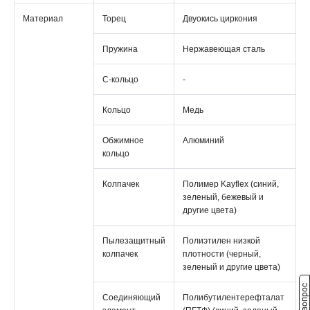
Материал
Торец
Двуокись циркония
Пружина
Нержавеющая сталь
С-кольцо
-
Кольцо
Медь
Обжимное
Алюминий
кольцо
Колпачек
Полимер Kayflex (синий,
зеленый, бежевый и
другие цвета)
Пылезащитный
Полиэтилен низкой
колпачек
плотности (черный,
зеленый и другие цвета)
Соединяющий
Полибутилентерефталат