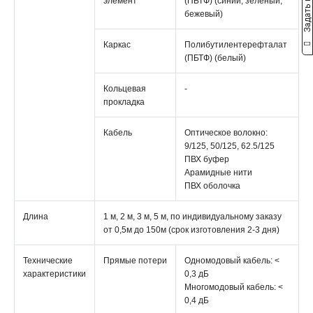
Задать вопрос
элемент
(ПБТФ) (синий, зеленый,
бежевый)
Каркас
Полибутилентерефталат
(ПБТФ) (белый)
Кольцевая
-
прокладка
Кабель
Оптическое волокно:
9/125, 50/125, 62.5/125
ПВХ буфер
Арамидные нити
ПВХ оболочка
Длина
1 м, 2 м, 3 м, 5 м, по индивидуальному заказу
от 0,5м до 150м (срок изготовления 2-3 дня)
Технические
Прямые потери
Одномодовый кабель: <
характеристики
0,3 дБ
Многомодовый кабель: <
0,4 дБ