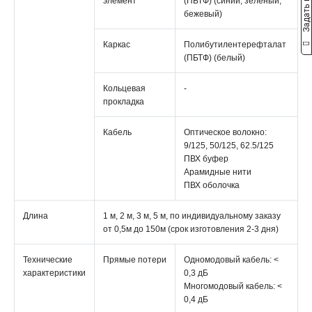
Задать вопрос
элемент
(ПБТФ) (синий, зеленый,
бежевый)
Каркас
Полибутилентерефталат
(ПБТФ) (белый)
Кольцевая
-
прокладка
Кабель
Оптическое волокно:
9/125, 50/125, 62.5/125
ПВХ буфер
Арамидные нити
ПВХ оболочка
Длина
1 м, 2 м, 3 м, 5 м, по индивидуальному заказу
от 0,5м до 150м (срок изготовления 2-3 дня)
Технические
Прямые потери
Одномодовый кабель: <
характеристики
0,3 дБ
Многомодовый кабель: <
0,4 дБ