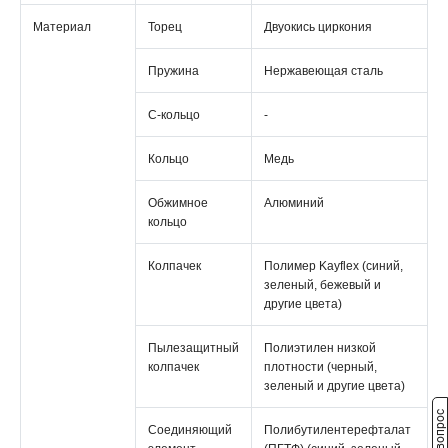
Материал
Торец
Двуокись циркония
Пружина
Нержавеющая сталь
С-кольцо
-
Кольцо
Медь
Обжимное
Алюминий
кольцо
Колпачек
Полимер Kayflex (синий,
зеленый, бежевый и
другие цвета)
Пылезащитный
Полиэтилен низкой
колпачек
плотности (черный,
зеленый и другие цвета)
Соединяющий
Полибутилентерефталат