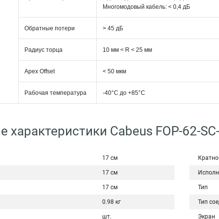
Многомодовый кабель: < 0,4 дБ
Обратные потери
> 45 дБ
Радиус торца
10 мм < R < 25 мм
Apex Offset
< 50 мкм
Рабочая температура
-40°C дo +85°C
е характеристики Cabeus FOP-62-SC
17 см
Кратно
17 см
Исполн
17 см
Тип
0.98 кг
Тип со
шт.
Экран