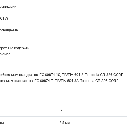
муникации
CCTV)
 оснащение
оротные издержки
зъемов
ребованиям стандратов IEC 60874-10, TIA/EIA-604-2, Telcordia GR-326-CORE
ованиям стандартов IEC 60874-7, TIA/EIA-604-3A, Telcordia GR-326-CORE
ST
рца
2,5 мм