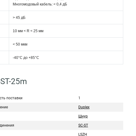
Многомодовый кабель: < 0,4 дБ
> 45 дБ
10 мм < R < 25 мм
< 50 мкм
-40°C дo +85°C
-ST-25m
сть поставки
1
ение
Duplex
Шнур
единения
SC-ST
LSZH