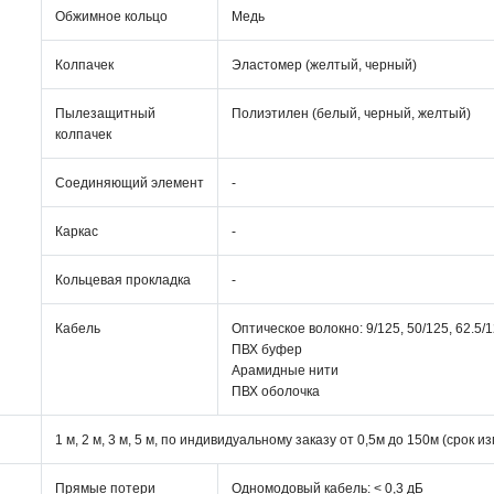
Обжимное кольцо
Медь
Колпачек
Эластомер (желтый, черный)
Пылезащитный
Полиэтилен (белый, черный, желтый)
колпачек
Соединяющий элемент
-
Каркас
-
Кольцевая прокладка
-
Кабель
Оптическое волокно: 9/125, 50/125, 62.5/
ПВХ буфер
Арамидные нити
ПВХ оболочка
1 м, 2 м, 3 м, 5 м, по индивидуальному заказу от 0,5м до 150м (срок и
Прямые потери
Одномодовый кабель: < 0,3 дБ