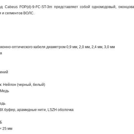
орд Cabeus FOP(d)-9-FC-ST-3m представляет собой одномодовый, оконцов
 и сегментов ВОЛС.
конно-оптического кабеля диаметром 0,9 мм, 2,0 мм, 2,4 мм, 3,0 мм
ия
миний
: Нейлон (черный, белый)
 Медь
Медь
ПВХ буфер, арамидные нити, LSZH оболочка
Б
дБ
 < 25 мм