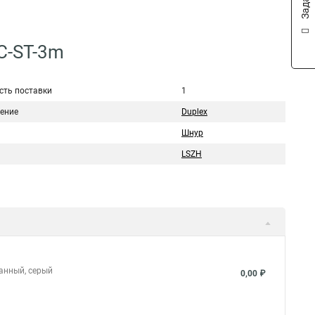
C-ST-3m
сть поставки
1
ение
Duplex
Шнур
LSZH
ванный, серый
0,00 ₽