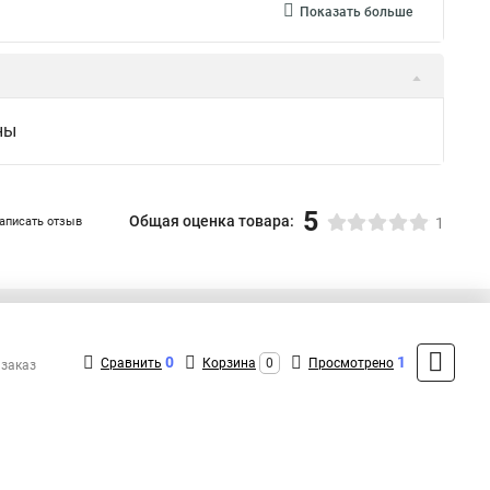
Показать больше
ны
5
Общая оценка товара:
аписать отзыв
1
+7 (495) 432-41-41
Контакты
0
1
Сравнить
Корзина
0
Просмотрено
 заказ
MAX: +7 (936) 132-34-54
ShopMSK7
(Круглосуточно)
info@cabeus-shop.ru