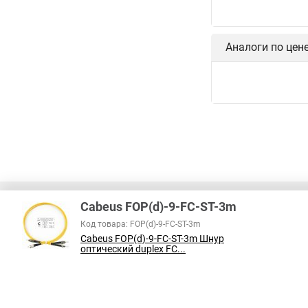
Аналоги по цен
Cabeus FOP(d)-9-FC-ST-3m
Код товара: FOP(d)-9-FC-ST-3m
Cabeus FOP(d)-9-FC-ST-3m Шнур
В соответствии с пунктом 2 статьи 437 ГК РФ, вся информация о това
оптический duplex FC...
справочный характер и не является публичной офертой. При покупке
на наличие интересующих вас функций и характеристик.