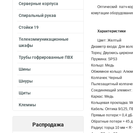
Серверные корпуса
Оптический патч-к
комутации оборудования
Спиральный рукав
Стойки 19
Характеристики
Телекоммуникационные
Цвет: Желтый
шкафы
Диаметр входа: Для воло
Торец: Двуокись циркон
Трубы гофрированные ПВХ
Пружина: SPS3
Кольцо: Медь
Шины
Обжимное кольцо: Алю
Колпачек: Черный
Шнуры
Пылезащитный колпачек
Соединяющий элемент:
Щиты
Каркас: Медь
Кольцевая прокладка: 
Клеммы
Кабель: Оптика 9/125, 
Прямые потери:< 0,4 д
Обратные потери > 45 
Распродажа
Радиус торца 10 мм < R