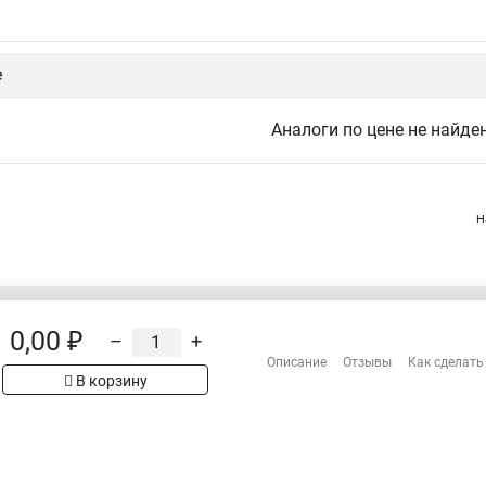
е
Аналоги по цене не найде
Н
0,00 ₽
–
+
Распродажа
Описание
Отзывы
Как сделать
Сотрудничество
рах на сайте имеет
В корзину
Гарантия
 проверяйте товар
Оплата
Доставка