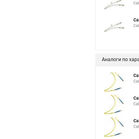
Ca
Ca
Ca
Аналоги по хар
Ca
Ca
Ca
Ca
Ca
Ca