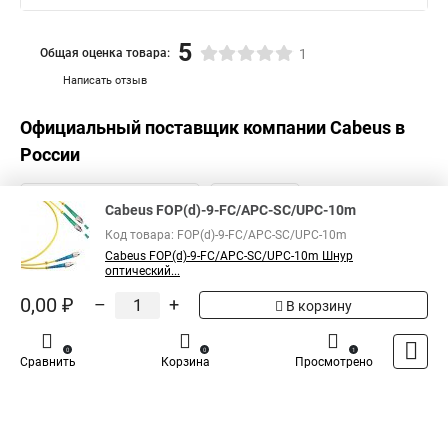
5
Общая оценка товара:
1
Написать отзыв
Официальный поставщик компании
Cabeus
в
России
Cabeus FOP(d)-9-FC/APC-SC/UPC-10m
Код товара: FOP(d)-9-FC/APC-SC/UPC-10m
Cabeus FOP(d)-9-FC/APC-SC/UPC-10m Шнур
оптический...
0,00 ₽
–
+
В корзину
0
0
1
Сравнить
Корзина
Просмотрено
Каталог
Оплата
Доставка
Контакты
Войти