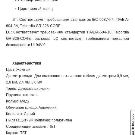
Стандартные колпачки
Циркониевый торец
SТ: Соответствует требованиям стандартов IEC 60874-7, TIA/EIA-
604-3A, Telcordia GR-326-CORE
LC: Соответствует требованиям стандартов TIA/EIA-604-10, Telcordia
GR-326-CORE; разъемы LC соответвуют требованиям пожарной
безопасности UL94V-0
Характеристики
Цвет: Жёлтый
Диаметр входа: Для волоконно-оптического кабеля диаметром 0,9 мм,
2,0 мм, 2,4 мм, 3,0 мм
Торец: Двуокись циркония
Пружина: нж.сталь
Кольцо: Медь
Обжимное кольцо: Алюминий
Колпачек: Синий
Задать вопрос
Пылезащитный колпачек: полиэтилен
Соединяющий элемент: ПБТ
Каркас: ПБТ