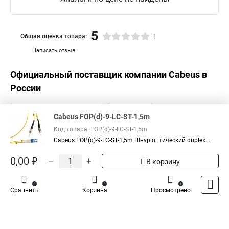
5
Общая оценка товара:
1
Написать отзыв
Официальный поставщик компании
Cabeus
в
России
Cabeus FOP(d)-9-LC-ST-1,5m
Код товара: FOP(d)-9-LC-ST-1,5m
Cabeus FOP(d)-9-LC-ST-1,5m Шнур оптический duplex...
0,00 ₽
–
+
В корзину
0
0
1
Сравнить
Корзина
Просмотрено
Каталог
Оплата
Доставка
Контакты
Войти