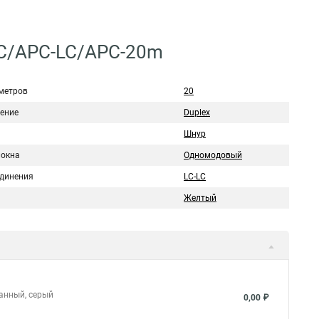
LC/APC-LC/APC-20m
метров
20
ение
Duplex
Шнур
локна
Одномодовый
единения
LC-LC
Желтый
ванный, серый
0,00 ₽