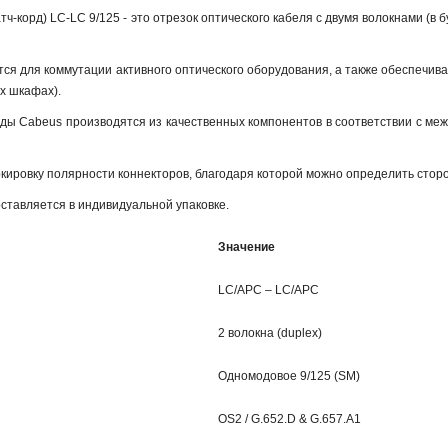
тч-корд) LC-LC 9/125 - это отрезок оптического кабеля c двумя волокнами (
ся для коммутации активного оптического оборудования, а также обеспечив
х шкафах).
рды Cabeus производятся из качественных компонентов в соответствии с ме
кировку полярности коннекторов, благодаря которой можно определить сторо
ставляется в индивидуальной упаковке.
Значение
LC/APC – LC/APC
2 волокна (duplex)
Одномодовое 9/125 (SM)
OS2 / G.652.D & G.657.A1