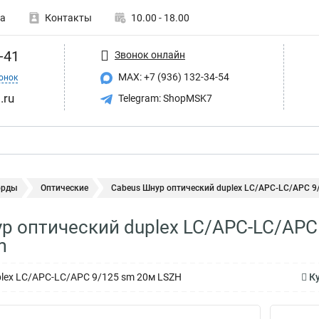
а
Контакты
10.00 - 18.00
-41
Звонок онлайн
MAX: +7 (936) 132-34-54
онок
.ru
Telegram: ShopMSK7
орды
Оптические
Cabeus Шнур оптический duplex LC/APC-LC/APC 9/
р оптический duplex LC/APC-LC/APC 
m
lex LC/APC-LC/APC 9/125 sm 20м LSZH
Ку