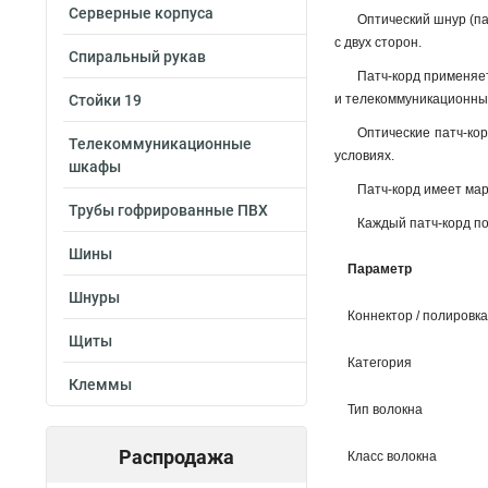
Серверные корпуса
Оптический шнур (па
с двух сторон.
Спиральный рукав
Патч-корд применяет
Стойки 19
и телекоммуникационны
Оптические патч-ко
Телекоммуникационные
условиях.
шкафы
Патч-корд имеет мар
Трубы гофрированные ПВХ
Каждый патч-корд по
Шины
Параметр
Шнуры
Коннектор / полировка
Щиты
Категория
Клеммы
Тип волокна
Распродажа
Класс волокна