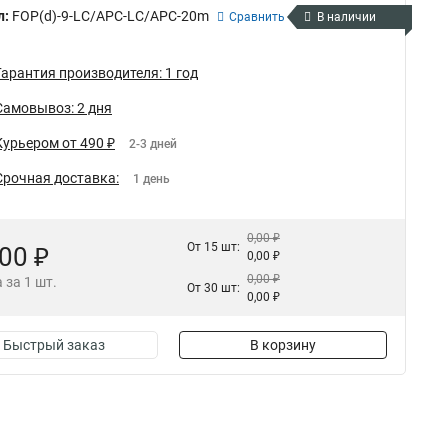
л:
FOP(d)-9-LC/APC-LC/APC-20m
Сравнить
В наличии
Гарантия производителя: 1 год
Самовывоз: 2 дня
Курьером от 490 ₽
2-3 дней
Срочная доставка:
1 день
0,00 ₽
От 15 шт:
,00 ₽
0,00 ₽
0,00 ₽
 за 1 шт.
От 30 шт:
0,00 ₽
Быстрый заказ
В корзину