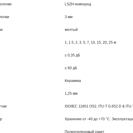
олочки
LSZH-компаунд
лочки
3 мм
ки
желтый
1, 1.5, 2, 3, 5, 7, 10, 15, 20, 25 м
≤ 0,35 дБ
≥ 60 дБ
Керамика
1,25 мм
ртам
ISO/IEC 11801 OS2, ITU-T G.652.D & ITU
ур
Хранение от -40 до +70 °C. Эксплуатаци
Полиэтиленовый пакет