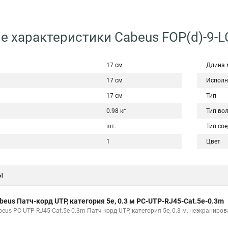
е характеристики Cabeus FOP(d)-9-
17 см
Длина 
17 см
Исполн
17 см
Тип
0.98 кг
Тип во
шт.
Тип со
1
Цвет
ы
beus Патч-корд UTP, категория 5e, 0.3 м PC-UTP-RJ45-Cat.5e-0.3m
beus PC-UTP-RJ45-Cat.5e-0.3m Патч-корд UTP, категория 5e, 0.3 м, неэкраниро