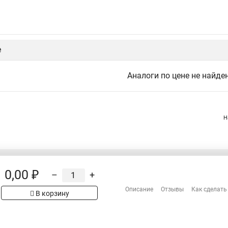
е
Аналоги по цене не найде
Н
0,00 ₽
–
+
Распродажа
Сотрудничество
Описание
Отзывы
Как сделать
рах на сайте имеет
В корзину
Гарантия
 проверяйте товар
Оплата
Доставка