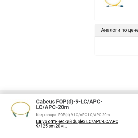
Аналоги по цен
Cabeus FOP(d)-9-LC/APC-
LC/APC-20m
Код товара: FOP(d)-9-LC/APC-LC/APC-20m
В соответствии с пунктом 2 статьи 437 ГК РФ, вся информация о това
Шнур оптический duplex LC/APC-LC/APC
справочный характер и не является публичной офертой. При покупке
9/125 sm 20м...
на наличие интересующих вас функций и характеристик.