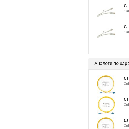
Ca
Ca
Ca
Ca
Аналоги по хар
Ca
Ca
Ca
Ca
Ca
Ca