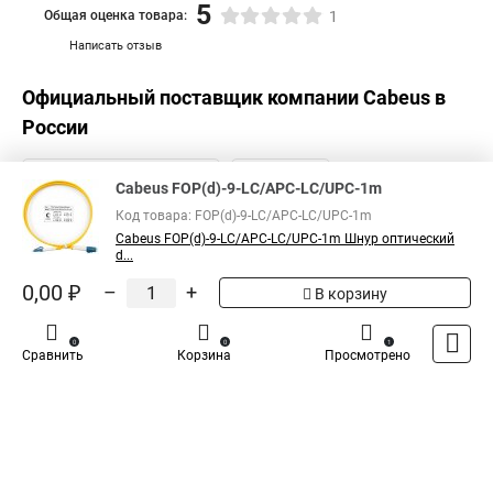
5
Общая оценка товара:
1
Написать отзыв
Официальный поставщик компании
Cabeus
в
России
Cabeus FOP(d)-9-LC/APC-LC/UPC-1m
Код товара: FOP(d)-9-LC/APC-LC/UPC-1m
Cabeus FOP(d)-9-LC/APC-LC/UPC-1m Шнур оптический
d...
0,00 ₽
–
+
В корзину
0
0
1
Сравнить
Корзина
Просмотрено
Каталог
Оплата
Доставка
Контакты
Войти