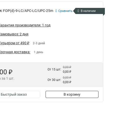
л:
FOP(d)-9-LC/APC-LC/UPC-25m
Сравнить
В наличии
Гарантия производителя: 1 год
Самовывоз: 2 дня
Курьером от 490 ₽
2-3 дней
Срочная доставка:
1 день
0,00 ₽
От 15 шт:
,00 ₽
0,00 ₽
0,00 ₽
 за 1 шт.
От 30 шт:
0,00 ₽
Быстрый заказ
В корзину