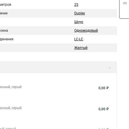
метров
25
ение
Duplex
Шнур
локна
Одномодовый
единения
LC-LC
Желтый
ванный, серый
0,00 ₽
ванный, серый
0,00 ₽