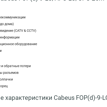
лекоммуникации
 до дома)
евидение (CATV & CCTV)
 информации
ционное оборудование
и
 и обратные потери
пы разъемов
олпачки
торец
е характеристики Cabeus FOP(d)-9-