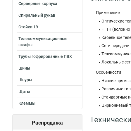
Серверные корпуса
Применение
Спиральный рукав
Оптические те
Стойки 19
FTTH (волокно
Кабельное тел
Телекоммуникационные
шкафы
Сети передачи
Телекоммуника
Трубы гофрированные ПВХ
Локальные сет
Шины
Особенности
Шнуры
Низкие прямые
Различные ти
Щиты
Стандартные к
Клеммы
Циркониевый 
Технически
Распродажа