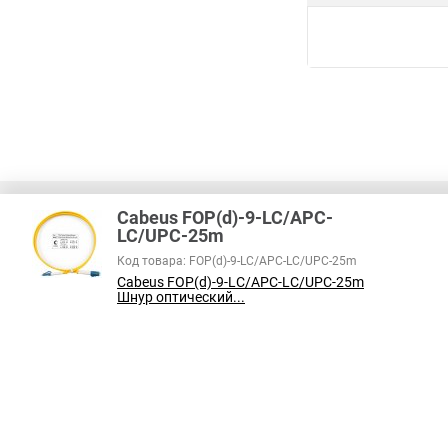
Cabeus FOP(d)-9-LC/APC-
LC/UPC-25m
Код товара: FOP(d)-9-LC/APC-LC/UPC-25m
В соответствии с пунктом 2 статьи 437 ГК РФ, вся информация о това
Cabeus FOP(d)-9-LC/APC-LC/UPC-25m
справочный характер и не является публичной офертой. При покупке
Шнур оптический...
на наличие интересующих вас функций и характеристик.
Принимаем к оплате: