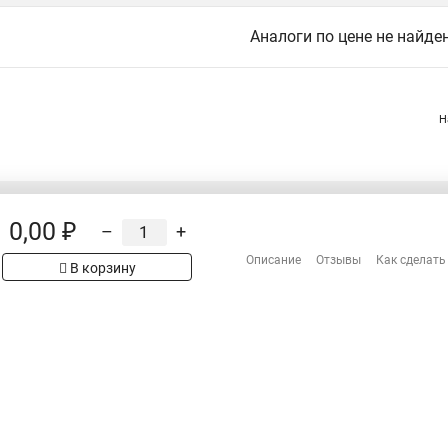
Аналоги по цене не найде
Н
0,00 ₽
–
+
Распродажа
Сотрудничество
Описание
Отзывы
Как сделать
рах на сайте имеет
В корзину
Гарантия
 проверяйте товар
Оплата
Доставка