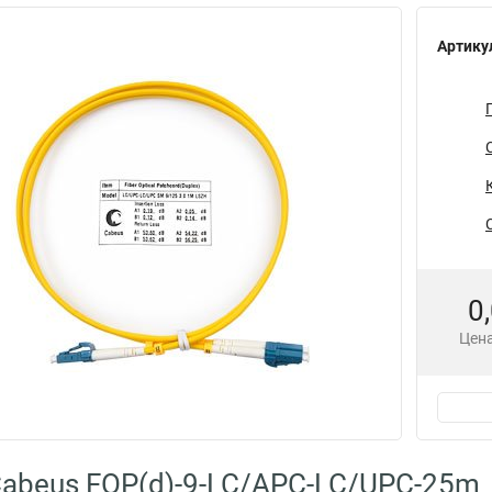
Артику
0
Цена
abeus FOP(d)-9-LC/APC-LC/UPC-25m