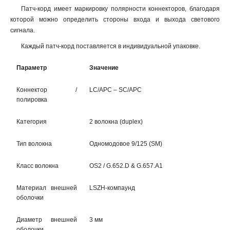
Патч-корд имеет маркировку полярности коннекторов, благодаря
которой можно определить стороны входа и выхода светового
сигнала.
Каждый патч-корд поставляется в индивидуальной упаковке.
Параметр
Значение
Коннектор /
LC/APC – SC/APC
полировка
Категория
2 волокна (duplex)
Тип волокна
Одномодовое 9/125 (SM)
Класс волокна
OS2 / G.652.D & G.657.A1
Материал внешней
LSZH-компаунд
оболочки
Диаметр внешней
3 мм
оболочки