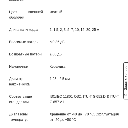
Цвет внешней
желтый
оболочки
Длина патч-корда
1, 1.5, 2, 3, 5, 7, 10, 15, 20, 25 м
Вносимые потери
≤ 0,35 дБ
Возвратные потери
≥ 60 дБ
Наконечник
Керамика
Задать вопрос
Диаметр
1,25 - 2,5 мм
наконечника
Соответствие
ISO/IEC 11801 OS2, ITU-T G.652.D & ITU-T
стандартам
G.657.A1
Диапазоны
Хранение от -40 до +70 °C. Эксплуатация
температур
от -20 до +50 °C