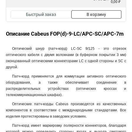
0,00 ₽
Быстрый заказ
В корзину
Описание Cabeus FOP(d)-9-LC/APC-SC/APC-7m
Оптический шнур (патч-корд) LC-SC 9/125 - это отрезок
оптического кабеля c двумя волокнами (в буферном покрытии 3 мм)
оконцованный оптическими коннекторами LC с одной стороны и SC с
другой.
Патч-корд применяется для коммутации активного оптического
оборудования, а также обеспечивает соединение в
распределительных устройствах (оптических кроссах и
телекоммуникационных шкафах).
Оптические патч-корды Cabeus производятся из качественных
компонентов в соответствии с международными стандартами. Все
изделия протестированы в заводских условиях.
Патч-корд имеет маркировку полярности коннекторов, благодаря
которой можно определить стороны входа и выхода светового