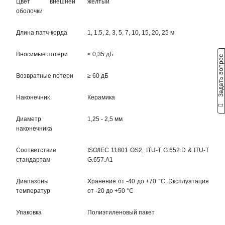
Цвет внешней
желтый
оболочки
Длина патч-корда
1, 1.5, 2, 3, 5, 7, 10, 15, 20, 25 м
Вносимые потери
≤ 0,35 дБ
Задать вопрос
Возвратные потери
≥ 60 дБ
Наконечник
Керамика
Диаметр
1,25 - 2,5 мм
наконечника
Соответствие
ISO/IEC 11801 OS2, ITU-T G.652.D & ITU-T
стандартам
G.657.A1
Диапазоны
Хранение от -40 до +70 °C. Эксплуатация
температур
от -20 до +50 °C
Упаковка
Полиэтиленовый пакет