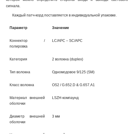
сигнала.
Каждый патч-корд поставляется в индивидуальной упаковке.
Параметр
Значение
Коннектор /
LC/APC – SC/APC
полировка
Категория
2 волокна (duplex)
Тип волокна
Одномодовое 9/125 (SM)
Класс волокна
OS2 / G.652.D & G.657.A1
Материал внешней
LSZH-компаунд
оболочки
Диаметр внешней
3 мм
оболочки