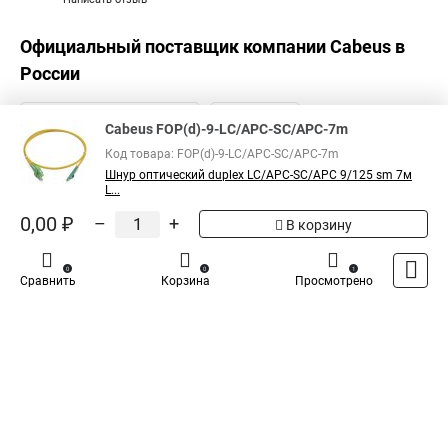
Официальный поставщик компании
Cabeus
в
России
Cabeus FOP(d)-9-LC/APC-SC/APC-7m
Код товара: FOP(d)-9-LC/APC-SC/APC-7m
Шнур оптический duplex LC/APC-SC/APC 9/125 sm 7м
L...
0,00 ₽
–
+
В корзину
0
0
1
Сравнить
Корзина
Просмотрено
Каталог
Оплата
Доставка
Контакты
Войти