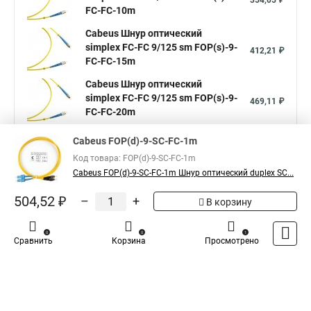
354,05 ₽
FC-FC-10m
Cabeus Шнур оптический
simplex FC-FC 9/125 sm FOP(s)-9-
412,21 ₽
FC-FC-15m
Cabeus Шнур оптический
simplex FC-FC 9/125 sm FOP(s)-9-
469,11 ₽
FC-FC-20m
Показать больше
Cabeus FOP(d)-9-SC-FC-1m
Код товара: FOP(d)-9-SC-FC-1m
Cabeus FOP(d)-9-SC-FC-1m Шнур оптический duplex SC...
5
Общая оценка товара:
1
504,52 ₽
–
+
В корзину
Написать отзыв
Официальный поставщик компании
Cabeus
в
0
0
1
Сравнить
Корзина
Просмотрено
России