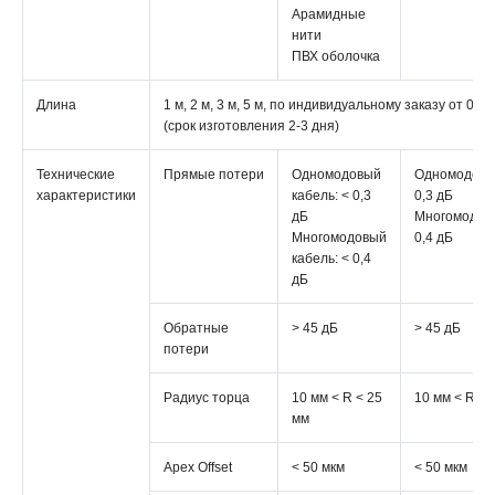
Арамидные
нити
ПВХ оболочка
Длина
1 м, 2 м, 3 м, 5 м, по индивидуальному заказу от 0,5
(срок изготовления 2-3 дня)
Технические
Прямые потери
Одномодовый
Одномодовый
характеристики
кабель: < 0,3
0,3 дБ
дБ
Многомодовы
Многомодовый
0,4 дБ
кабель: < 0,4
дБ
Обратные
> 45 дБ
> 45 дБ
потери
Радиус торца
10 мм < R < 25
10 мм < R < 
мм
Apex Offset
< 50 мкм
< 50 мкм