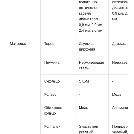
волоконно-
оптического
оптического
диаметром
кабеля
0,9 мм, 2,0 м
диаметром
мм
0,9 мм, 2,0 мм,
2,4 мм, 3,0 мм
Материал
Торец
Двуокись
Двуокись ци
циркония
Пружина
Нержавеющая
Нержавеюща
сталь
С-кольцо
SK5M
-
Кольцо
-
Медь
Обжимное
Медь
Алюминий
кольцо
Колпачек
Эластомер
Полимер Kayf
(желтый,
зеленый, бе