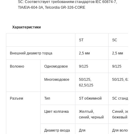
SC: Соответствует требованиям стандартов IEC 60874-7,
TIA/EIA-604-3A, Telcordia GR-326-CORE
Характеристики
ST
SC
Внешний диаметр торца
2,5 мм
2,5 мм
Волокно
Одномодовое
9/125
9/125
Многомодовое
50/125,
50/125, 62,5
62,5/125
Разъем
Тип
ST обжимной
SC стандар
Цвет колпачка
Желтый,
Синий, зеле
синий, черный
бежевый
Диаметр входа
Для
Для волокон