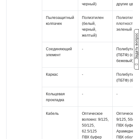
черный)
другие цвета
Пылезащитный
Полиэтилен
Полиэтилен 
колпачек
(белый,
плотности (
черный,
зеленый и д
Задать вопрос
желтый)
Соединяющий
-
Полибутиле
элемент
(ПБТФ) (син
бежевый)
Каркас
-
Полибутиле
(ПБТФ) (бел
Кольцевая
-
-
прокладка
Кабель
Оптическое
Оптическое 
волокно: 9/125,
9/125, 50/12
50/125,
ПВХ буфер
62.5/125
Арамидные 
ПВХ буфер
ПВХ оболоч