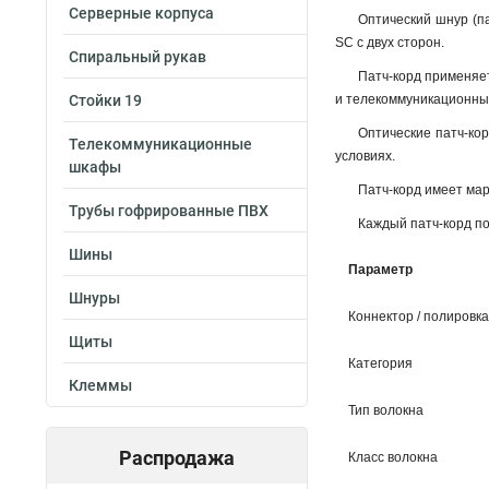
Серверные корпуса
Оптический шнур (па
SC с двух сторон.
Спиральный рукав
Патч-корд применяет
Стойки 19
и телекоммуникационны
Оптические патч-ко
Телекоммуникационные
условиях.
шкафы
Патч-корд имеет мар
Трубы гофрированные ПВХ
Каждый патч-корд по
Шины
Параметр
Шнуры
Коннектор / полировка
Щиты
Категория
Клеммы
Тип волокна
Распродажа
Класс волокна