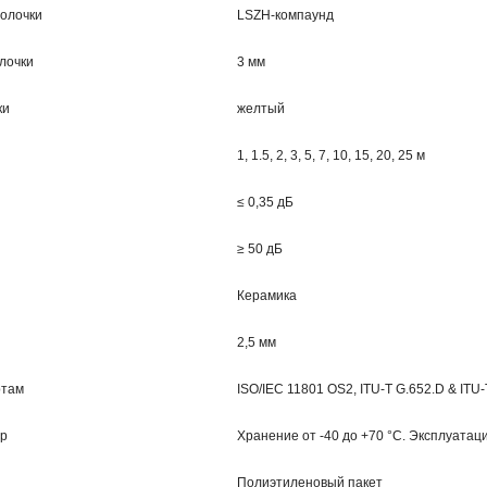
олочки
LSZH-компаунд
лочки
3 мм
ки
желтый
1, 1.5, 2, 3, 5, 7, 10, 15, 20, 25 м
≤ 0,35 дБ
≥ 50 дБ
Керамика
2,5 мм
ртам
ISO/IEC 11801 OS2, ITU-T G.652.D & ITU
ур
Хранение от -40 до +70 °C. Эксплуатаци
Полиэтиленовый пакет