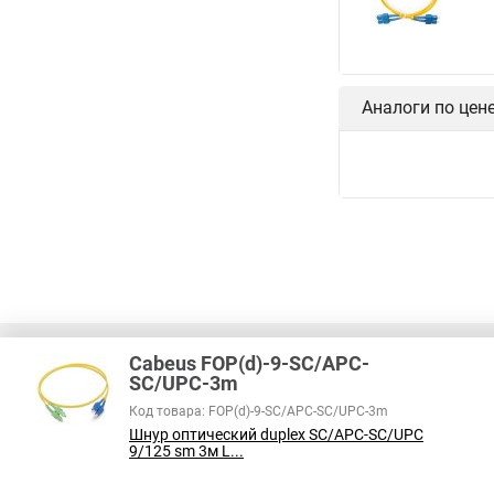
Аналоги по цен
Cabeus FOP(d)-9-SC/APC-
SC/UPC-3m
Код товара: FOP(d)-9-SC/APC-SC/UPC-3m
В соответствии с пунктом 2 статьи 437 ГК РФ, вся информация о това
Шнур оптический duplex SC/APC-SC/UPC
справочный характер и не является публичной офертой. При покупке
9/125 sm 3м L...
на наличие интересующих вас функций и характеристик.