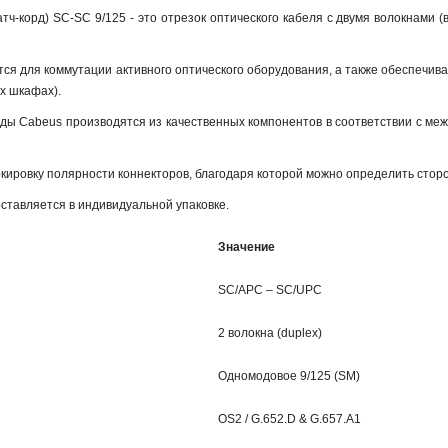
тч-корд) SC-SC 9/125 - это отрезок оптического кабеля c двумя волокнами
ся для коммутации активного оптического оборудования, а также обеспечив
х шкафах).
рды Cabeus производятся из качественных компонентов в соответствии с ме
кировку полярности коннекторов, благодаря которой можно определить сторо
ставляется в индивидуальной упаковке.
Значение
SC/APC – SC/UPC
2 волокна (duplex)
Одномодовое 9/125 (SM)
OS2 / G.652.D & G.657.A1