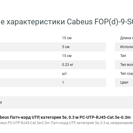
е характеристики Cabeus FOP(d)-9-
15 см
Длина 
5 см
Исполн
15 см
Тип
0.23 кг
Тип во
шт.
Тип со
1
Цвет
ы
beus Патч-корд UTP, категория 5e, 0.3 м PC-UTP-RJ45-Cat.5e-0.3m
beus PC-UTP-RJ45-Cat.5e-0.3m Патч-корд UTP, категория 5e, 0.3 м, неэкраниро