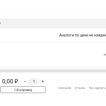
е
Аналоги по цене не найде
Н
0,00 ₽
–
+
Распродажа
Сотрудничество
Описание
Отзывы
Как сделать
рах на сайте имеет
В корзину
Гарантия
 проверяйте товар
Оплата
Доставка