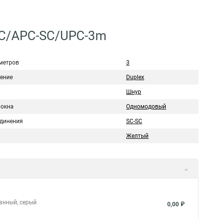
SC/APC-SC/UPC-3m
метров
3
ение
Duplex
Шнур
локна
Одномодовый
единения
SC-SC
Желтый
ванный, серый
0,00 ₽