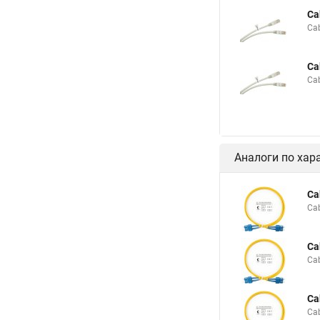
Ca
Ca
Ca
Ca
Аналоги по хар
Ca
Ca
Ca
Ca
Ca
Ca