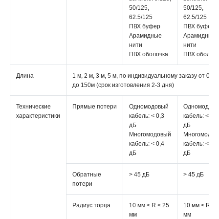
50/125,
50/125,
62.5/125
62.5/125
ПВХ буфер
ПВХ буфер
Арамидные
Арамидные
нити
нити
ПВХ оболочка
ПВХ оболоч
Длина
1 м, 2 м, 3 м, 5 м, по индивидуальному заказу от 0,5м
до 150м (срок изготовления 2-3 дня)
Технические
Прямые потери
Одномодовый
Одномодов
характеристики
кабель: < 0,3
кабель: < 0,3
дБ
дБ
Многомодовый
Многомодов
кабель: < 0,4
кабель: < 0,4
дБ
дБ
Обратные
> 45 дБ
> 45 дБ
потери
Радиус торца
10 мм < R < 25
10 мм < R < 
мм
мм