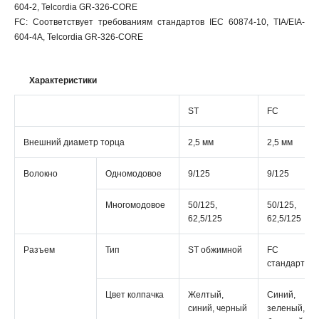
604-2, Telcordia GR-326-CORE
FC: Соответствует требованиям стандартов IEC 60874-10, TIA/EIA-
604-4A, Telcordia GR-326-CORE
Характеристики
ST
FC
Внешний диаметр торца
2,5 мм
2,5 мм
Волокно
Одномодовое
9/125
9/125
Многомодовое
50/125,
50/125,
62,5/125
62,5/125
Разъем
Тип
ST обжимной
FC
стандартны
Цвет колпачка
Желтый,
Синий,
синий, черный
зеленый,