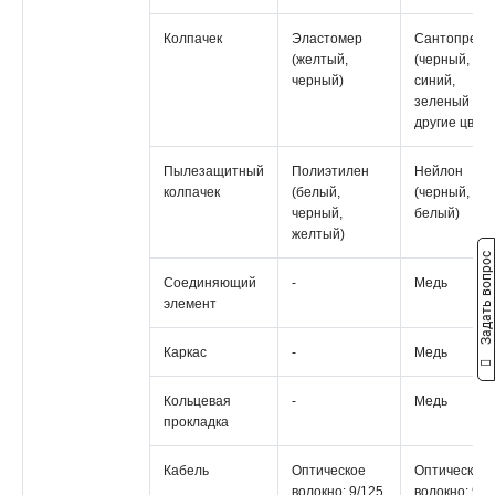
Колпачек
Эластомер
Сантопрен
(желтый,
(черный,
черный)
синий,
зеленый и
другие цвета
Пылезащитный
Полиэтилен
Нейлон
колпачек
(белый,
(черный,
черный,
белый)
желтый)
Задать вопрос
Соединяющий
-
Медь
элемент
Каркас
-
Медь
Кольцевая
-
Медь
прокладка
Кабель
Оптическое
Оптическое
волокно: 9/125,
волокно: 9/1