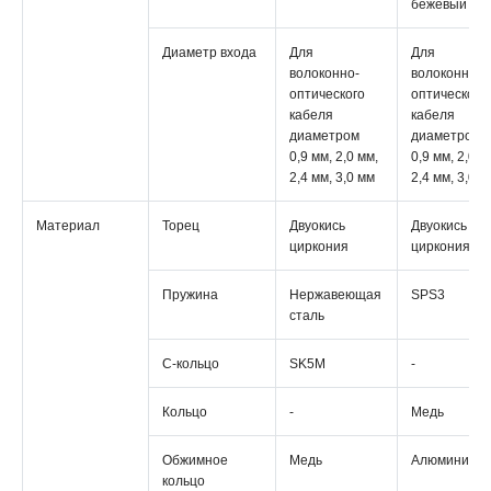
бежевый
Диаметр входа
Для
Для
волоконно-
волоконно-
оптического
оптического
кабеля
кабеля
диаметром
диаметром
0,9 мм, 2,0 мм,
0,9 мм, 2,0 м
2,4 мм, 3,0 мм
2,4 мм, 3,0 м
Материал
Торец
Двуокись
Двуокись
циркония
циркония
Пружина
Нержавеющая
SPS3
сталь
С-кольцо
SK5M
-
Кольцо
-
Медь
Обжимное
Медь
Алюминий
кольцо