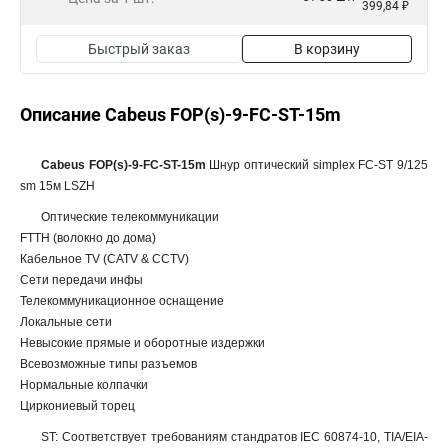
399,84 ₽
Быстрый заказ
В корзину
Описание Cabeus FOP(s)-9-FC-ST-15m
Cabeus FOP(s)-9-FC-ST-15m
Шнур оптический simplex FC-ST 9/125
sm 15м LSZH
Оптические телекоммуникации
FTTH (волокно до дома)
Кабельное TV (CATV & CCTV)
Сети передачи инфы
Телекоммуникационное оснащение
Локальные сети
Невысокие прямые и оборотные издержки
Всевозможные типы разъемов
Нормальные колпачки
Циркониевый торец
ST: Соответствует требованиям стандратов IEC 60874-10, TIA/EIA-