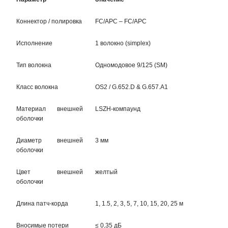
Коннектор / полировка
FC/APC – FC/APC
Исполнение
1 волокно (simplex)
Тип волокна
Одномодовое 9/125 (SM)
Класс волокна
OS2 / G.652.D & G.657.A1
Материал внешней
LSZH-компаунд
оболочки
Диаметр внешней
3 мм
оболочки
Цвет внешней
желтый
оболочки
Длина патч-корда
1, 1.5, 2, 3, 5, 7, 10, 15, 20, 25 м
Вносимые потери
≤ 0,35 дБ