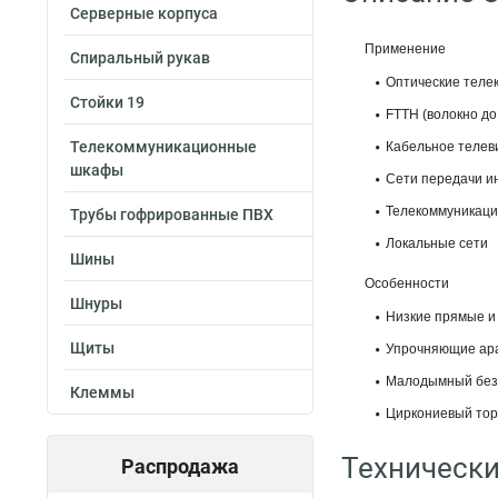
Серверные корпуса
Применение
Спиральный рукав
Оптические теле
Стойки 19
FTTH (волокно до
Телекоммуникационные
Кабельное телев
шкафы
Сети передачи 
Телекоммуникаци
Трубы гофрированные ПВХ
Локальные сети
Шины
Особенности
Шнуры
Низкие прямые и
Щиты
Упрочняющие ар
Малодымный безг
Клеммы
Циркониевый то
Технически
Распродажа