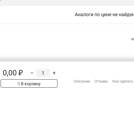
Аналоги по цене не найде
Н
0,00 ₽
–
+
Распродажа
Сотрудничество
Описание
Отзывы
Как сделать
рах на сайте имеет
В корзину
Гарантия
 проверяйте товар
Оплата
Доставка