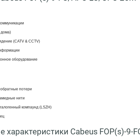
коммуникации
 дома)
идение (CATV & CCTV)
информации
онное оборудование
 обратные потери
амидные нити
алогенный компаунд (LSZH)
рец
е характеристики Cabeus FOP(s)-9-