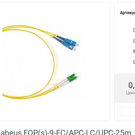
Артику
0
Цена
abeus FOP(s)-9-FC/APC-LC/UPC-25m