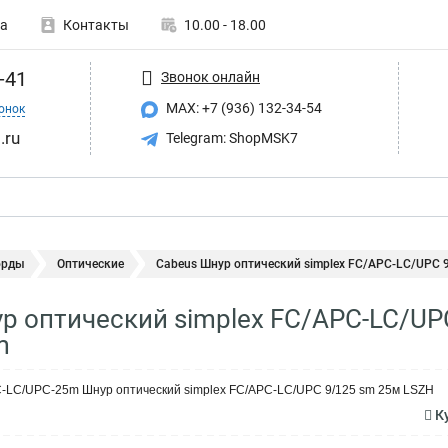
а
Контакты
10.00 - 18.00
-41
Звонок онлайн
MAX: +7 (936) 132-34-54
онок
.ru
Telegram: ShopMSK7
орды
Оптические
Cabeus Шнур оптический simplex FC/APC-LC/UPC 9/
р оптический simplex FC/APC-LC/UPC
m
C-LC/UPC-25m Шнур оптический simplex FC/APC-LC/UPC 9/125 sm 25м LSZH
Ку