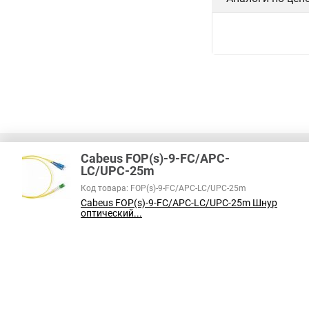
Cabeus FOP(s)-9-FC/APC-
LC/UPC-25m
Код товара: FOP(s)-9-FC/APC-LC/UPC-25m
В соответствии с пунктом 2 статьи 437 ГК РФ, вся информация о това
Cabeus FOP(s)-9-FC/APC-LC/UPC-25m Шнур
справочный характер и не является публичной офертой. При покупке
оптический...
на наличие интересующих вас функций и характеристик.
Принимаем к оплате: