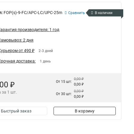
л:
FOP(s)-9-FC/APC-LC/UPC-25m
Сравнить
В наличии
Гарантия производителя: 1 год
Самовывоз: 2 дня
Курьером от 490 ₽
2-3 дней
Срочная доставка:
1 день
0,00 ₽
От 15 шт:
,00 ₽
0,00 ₽
0,00 ₽
 за 1 шт.
От 30 шт:
0,00 ₽
Быстрый заказ
В корзину