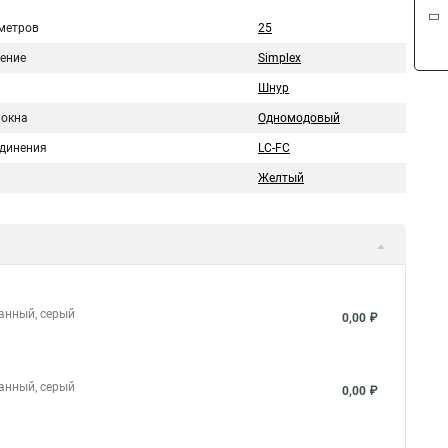
метров
25
ение
Simplex
Шнур
локна
Одномодовый
единения
LC-FC
Желтый
ванный, серый
0,00 ₽
ванный, серый
0,00 ₽