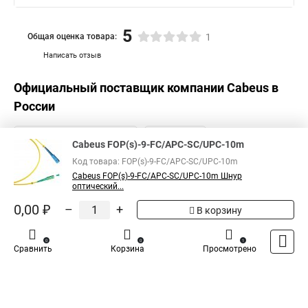
5
Общая оценка товара:
1
Написать отзыв
Официальный поставщик компании
Cabeus
в
России
Cabeus FOP(s)-9-FC/APC-SC/UPC-10m
Код товара: FOP(s)-9-FC/APC-SC/UPC-10m
Cabeus FOP(s)-9-FC/APC-SC/UPC-10m Шнур
оптический...
0,00 ₽
–
+
В корзину
0
0
1
Сравнить
Корзина
Просмотрено
Каталог
Оплата
Доставка
Контакты
Войти