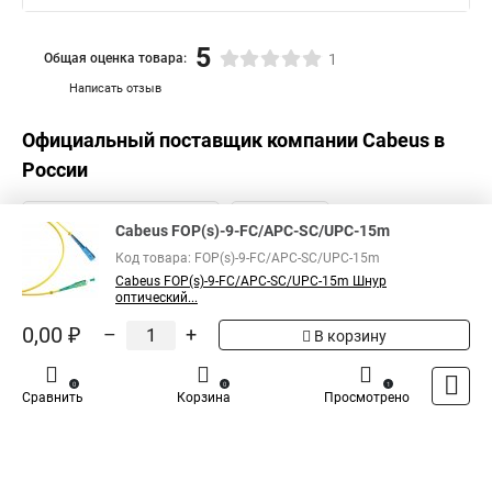
5
Общая оценка товара:
1
Написать отзыв
Официальный поставщик компании
Cabeus
в
России
Cabeus FOP(s)-9-FC/APC-SC/UPC-15m
Код товара: FOP(s)-9-FC/APC-SC/UPC-15m
Cabeus FOP(s)-9-FC/APC-SC/UPC-15m Шнур
оптический...
0,00 ₽
–
+
В корзину
0
0
1
Сравнить
Корзина
Просмотрено
Каталог
Оплата
Доставка
Контакты
Войти