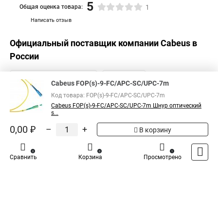
5
Общая оценка товара:
1
Написать отзыв
Официальный поставщик компании
Cabeus
в
России
Cabeus FOP(s)-9-FC/APC-SC/UPC-7m
Код товара: FOP(s)-9-FC/APC-SC/UPC-7m
Cabeus FOP(s)-9-FC/APC-SC/UPC-7m Шнур оптический
s...
0,00 ₽
–
+
В корзину
0
0
1
Сравнить
Корзина
Просмотрено
Каталог
Оплата
Доставка
Контакты
Войти