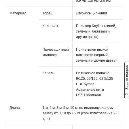
0,9 мм, 1,8 мм, 2,0 мм
Материал
Торец
Двуокись циркония
Колпачек
Полимер Kayflex (синий,
зеленый, бежевый и
другие цвета)
Пылезащитный
Полиэтилен низкой
колпачек
плотности (черный,
зеленый и другие цвета)
Задать вопрос
Кабель
Оптическое волокно:
9/125, 50/125, 62.5/125
ПВХ буфер
Арамидные нити
LSZH оболочка
Длина
1 м, 2 м, 3 м, 5 м, 10 м, по индивидуальному
заказу от 0,5м до 150м (срок изготовления 2-3
дня)