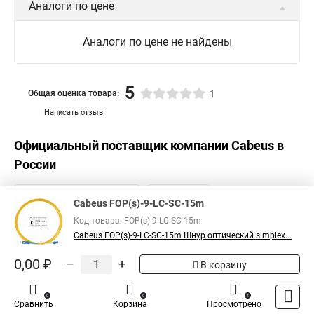
Аналоги по цене
Аналоги по цене не найдены
5
Общая оценка товара:
1
Написать отзыв
Официальный поставщик компании
Cabeus
в
России
Cabeus FOP(s)-9-LC-SC-15m
Код товара: FOP(s)-9-LC-SC-15m
Cabeus FOP(s)-9-LC-SC-15m Шнур оптический simplex...
0,00 ₽
–
+
В корзину
0
0
1
Сравнить
Корзина
Просмотрено