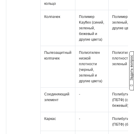
кольцо
Колпачек
Полимер
Полимер Kayf
Kayflex (синий,
зеленый, бе
зеленый,
другие цвета
бежевый и
другие цвета)
Пылезащитный
Полиэтилен
Полиэтилен 
Задать вопрос
колпачек
низкой
плотности (
плотности
зеленый и д
(черный,
зеленый и
другие цвета)
Соединяющий
-
Полибутиле
элемент
(ПБТФ) (син
бежевый)
Каркас
-
Полибутиле
(ПБТФ) (бел