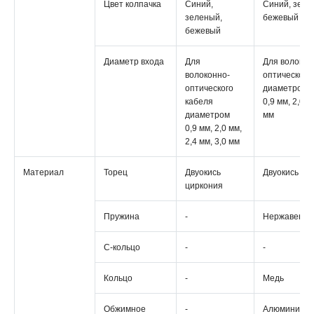
Цвет колпачка
Синий,
Синий, зеле
зеленый,
бежевый
бежевый
Диаметр входа
Для
Для волокон
волоконно-
оптического
оптического
диаметром
кабеля
0,9 мм, 2,0 м
диаметром
мм
0,9 мм, 2,0 мм,
2,4 мм, 3,0 мм
Материал
Торец
Двуокись
Двуокись ци
циркония
Пружина
-
Нержавеюща
С-кольцо
-
-
Кольцо
-
Медь
Обжимное
-
Алюминий