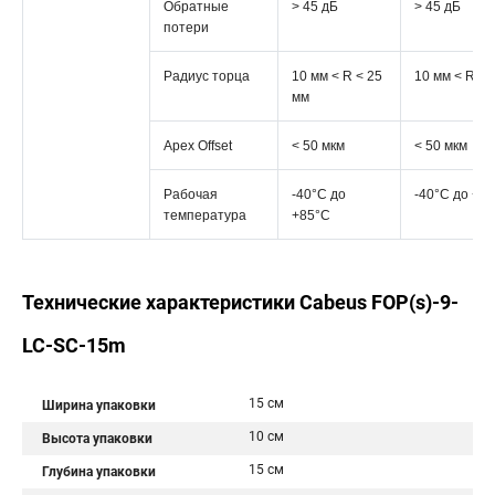
Обратные
> 45 дБ
> 45 дБ
потери
Радиус торца
10 мм < R < 25
10 мм < R < 
мм
Apex Offset
< 50 мкм
< 50 мкм
Рабочая
-40°C дo
-40°C дo +8
температура
+85°C
Технические характеристики Cabeus FOP(s)-9-
LC-SC-15m
15 см
Ширина упаковки
10 см
Высота упаковки
15 см
Глубина упаковки