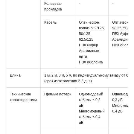
Кольцевая
-
-
прокладка
Кабель
Оптическое
Оптическое 
волокно: 9/125,
9/125, 50/125
50/125,
ПВХ буфер
62.5/125
Арамидные 
ПВХ буфер
ПВХ оболоч
Арамидные
нити
ПВХ оболочка
Длина
1 м, 2 м, 3 м, 5 м, по индивидуальному заказу от 0,5
(срок изготовления 2-3 дня)
Технические
Прямые потери
Одномодовый
Одномодовый
характеристики
кабель: < 0,3
0,3 дБ
дБ
Многомодовы
Многомодовый
0,4 дБ
кабель: < 0,4
дБ