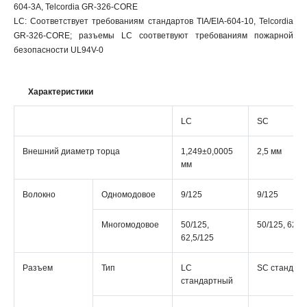
604-3A, Telcordia GR-326-CORE
LC: Соответствует требованиям стандартов TIA/EIA-604-10, Telcordia
GR-326-CORE; разъемы LC соответвуют требованиям пожарной
безопасности UL94V-0
Характеристики
LC
SC
Внешний диаметр торца
1,249±0,0005
2,5 мм
мм
Волокно
Одномодовое
9/125
9/125
Многомодовое
50/125,
50/125, 62,5
62,5/125
Разъем
Тип
LC
SC стандар
стандартный