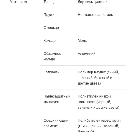
Материал
Торец
Двуокись циркония
Пружина
Нержавеющая сталь
С-кольцо
-
Кольцо
Медь
Обжимное
Алюминий
кольцо
Колпачек
Полимер Kayflex (синий,
зеленый, бежевый и
другие цвета)
Пылезащитный
Полиэтилен низкой
колпачек
плотности (черный,
зеленый и другие цвета)
Соединяющий
Полибутилентерефталат
элемент
(ПБТФ) (синий, зеленый,
бежевый)