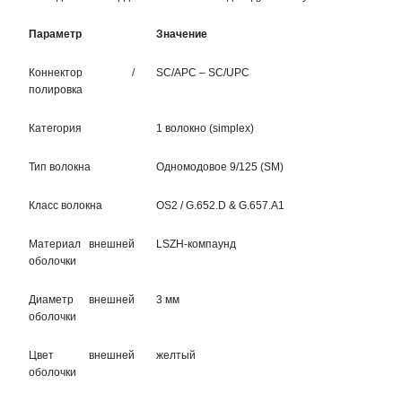
Параметр
Значение
Коннектор /
SC/APC – SC/UPC
полировка
Категория
1 волокно (simplex)
Тип волокна
Одномодовое 9/125 (SM)
Класс волокна
OS2 / G.652.D & G.657.A1
Материал внешней
LSZH-компаунд
оболочки
Диаметр внешней
3 мм
оболочки
Цвет внешней
желтый
оболочки