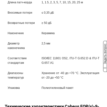
Длина патч-корда
1, 1.5, 2, 3, 5, 7, 10, 15, 20, 25 м
Вносимые потери
≤ 0,35 дБ
Возвратные потери
≥ 50 дБ
Наконечник
Керамика
Диаметр
2,5 мм
Задать вопрос
наконечника
Соответствие
ISO/IEC 11801 OS2, ITU-T G.652.D & ITU-T
стандартам
G.657.A1
Диапазоны
Хранение от -40 до +70 °C. Эксплуатация
температур
от -20 до +50 °C
Упаковка
Полиэтиленовый пакет
Технические характеристики Cabeus FOP(s)-9-