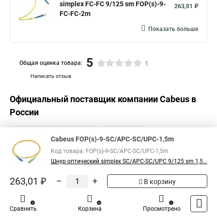
simplex FC-FC 9/125 sm FOP(s)-9-
263,01 ₽
FC-FC-2m
Показать больше
5
Общая оценка товара:
1
Написать отзыв
Официальный поставщик компании
Cabeus
в
России
Cabeus FOP(s)-9-SC/APC-SC/UPC-1,5m
Код товара: FOP(s)-9-SC/APC-SC/UPC-1,5m
Шнур оптический simplex SC/APC-SC/UPC 9/125 sm 1,5...
263,01 ₽
–
+
В корзину
0
0
1
Сравнить
Корзина
Просмотрено